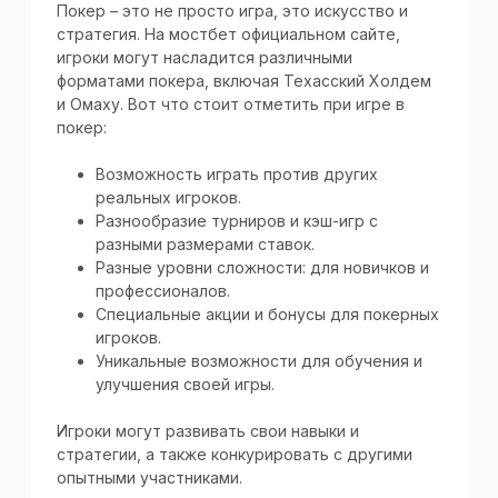
Покер – это не просто игра, это искусство и
стратегия. На мостбет официальном сайте,
игроки могут насладится различными
форматами покера, включая Техасский Холдем
и Омаху. Вот что стоит отметить при игре в
покер:
Возможность играть против других
реальных игроков.
Разнообразие турниров и кэш-игр с
разными размерами ставок.
Разные уровни сложности: для новичков и
профессионалов.
Специальные акции и бонусы для покерных
игроков.
Уникальные возможности для обучения и
улучшения своей игры.
Игроки могут развивать свои навыки и
стратегии, а также конкурировать с другими
опытными участниками.