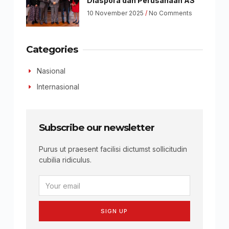
Diaspora dan Perusahaan AS
10 November 2025
No Comments
Categories
Nasional
Internasional
Subscribe our newsletter
Purus ut praesent facilisi dictumst sollicitudin
cubilia ridiculus.
SIGN UP