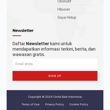
Otomotif
Hiburan
Gaya Hidup
Newsletter
Daftar
Newsletter
kami untuk
mendapatkan informasi terkini, berita, dan
wawasan gratis.
SIGN UP
Copyright © 2024 Cerita Baik Indonesia
Terms of Use
Privacy Policy
Cookie Policy