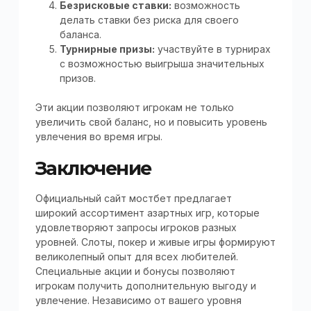
Безрисковые ставки:
возможность
делать ставки без риска для своего
баланса.
Турнирные призы:
участвуйте в турнирах
с возможностью выигрыша значительных
призов.
Эти акции позволяют игрокам не только
увеличить свой баланс, но и повысить уровень
увлечения во время игры.
Заключение
Официальный сайт мостбет предлагает
широкий ассортимент азартных игр, которые
удовлетворяют запросы игроков разных
уровней. Слоты, покер и живые игры формируют
великолепный опыт для всех любителей.
Специальные акции и бонусы позволяют
игрокам получить дополнительную выгоду и
увлечение. Независимо от вашего уровня