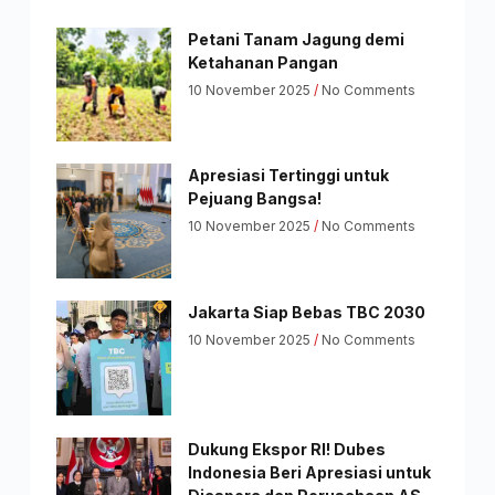
Petani Tanam Jagung demi
Ketahanan Pangan
10 November 2025
No Comments
Apresiasi Tertinggi untuk
Pejuang Bangsa!
10 November 2025
No Comments
Jakarta Siap Bebas TBC 2030
10 November 2025
No Comments
Dukung Ekspor RI! Dubes
Indonesia Beri Apresiasi untuk