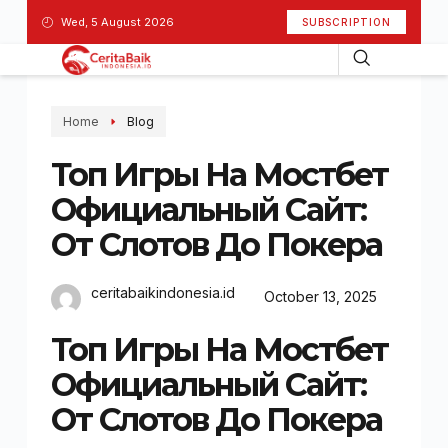
Wed, 5 August 2026
SUBSCRIPTION
Home
Blog
Топ Игры На Мостбет
Официальный Сайт:
От Слотов До Покера
ceritabaikindonesia.id
October 13, 2025
Топ Игры На Мостбет
Официальный Сайт:
От Слотов До Покера