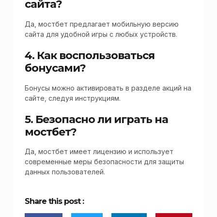
сайта?
Да, мостбет предлагает мобильную версию
сайта для удобной игры с любых устройств.
4. Как воспользоваться
бонусами?
Бонусы можно активировать в разделе акций на
сайте, следуя инструкциям.
5. Безопасно ли играть на
мостбет?
Да, мостбет имеет лицензию и использует
современные меры безопасности для защиты
данных пользователей.
Share this post :