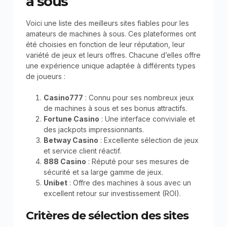
à sous
Voici une liste des meilleurs sites fiables pour les
amateurs de machines à sous. Ces plateformes ont
été choisies en fonction de leur réputation, leur
variété de jeux et leurs offres. Chacune d’elles offre
une expérience unique adaptée à différents types
de joueurs :
Casino777
: Connu pour ses nombreux jeux
de machines à sous et ses bonus attractifs.
Fortune Casino
: Une interface conviviale et
des jackpots impressionnants.
Betway Casino
: Excellente sélection de jeux
et service client réactif.
888 Casino
: Réputé pour ses mesures de
sécurité et sa large gamme de jeux.
Unibet
: Offre des machines à sous avec un
excellent retour sur investissement (ROI).
Critères de sélection des sites