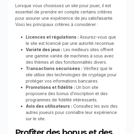
Lorsque vous choisissez un site pour jouer, il est
essentiel de prendre en compte certains critères
pour assurer une expérience de jeu satisfaisante.
Voici les principaux critères à considérer :
Licences et régulations :
Assurez-vous que
le site est licencié par une autorité reconnue.
Variété des jeux :
Les meilleurs sites offrent
une gamme variée de machines à sous avec
des thèmes et des fonctionnalités divers.
Transactions sécurisées :
Vérifiez que le
site utilise des technologies de cryptage pour
protéger vos informations bancaires.
Promotions et fidélité :
Un bon site
proposera des bonus d’inscription et des
programmes de fidélité intéressants.
Avis des utilisateurs :
Consultez les avis des
autres joueurs pour connaître leur expérience
sur le site.
Profiter des bonus et des