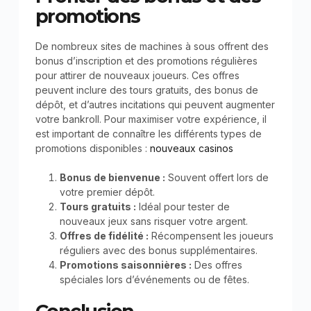
promotions
De nombreux sites de machines à sous offrent des
bonus d’inscription et des promotions régulières
pour attirer de nouveaux joueurs. Ces offres
peuvent inclure des tours gratuits, des bonus de
dépôt, et d’autres incitations qui peuvent augmenter
votre bankroll. Pour maximiser votre expérience, il
est important de connaître les différents types de
promotions disponibles :
nouveaux casinos
Bonus de bienvenue :
Souvent offert lors de
votre premier dépôt.
Tours gratuits :
Idéal pour tester de
nouveaux jeux sans risquer votre argent.
Offres de fidélité :
Récompensent les joueurs
réguliers avec des bonus supplémentaires.
Promotions saisonnières :
Des offres
spéciales lors d’événements ou de fêtes.