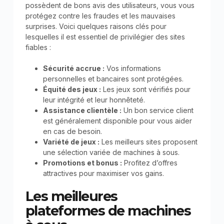
possèdent de bons avis des utilisateurs, vous vous
protégez contre les fraudes et les mauvaises
surprises. Voici quelques raisons clés pour
lesquelles il est essentiel de privilégier des sites
fiables :
Sécurité accrue :
Vos informations
personnelles et bancaires sont protégées.
Équité des jeux :
Les jeux sont vérifiés pour
leur intégrité et leur honnêteté.
Assistance clientèle :
Un bon service client
est généralement disponible pour vous aider
en cas de besoin.
Variété de jeux :
Les meilleurs sites proposent
une sélection variée de machines à sous.
Promotions et bonus :
Profitez d’offres
attractives pour maximiser vos gains.
Les meilleures
plateformes de machines