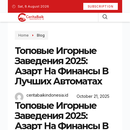
Sat, 8 August 2026
SUBSCRIPTION
Home
Blog
Топовые Игорные
Заведения 2025:
Азарт На Финансы В
Лучших Автоматах
ceritabaikindonesia.id
October 21, 2025
Топовые Игорные
Заведения 2025:
Азарт На Финансы В