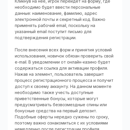
Кликнув на нее, игрок перейдет на форму, где
необходимо будет ввести персональные
данные: наименование, фамилию, адрес
электронной почты и секретный код. Важно
применять рабочий email, поскольку на
указанный email поступит письмо для
подтверждения регистрации.
После внесения всех форм и принятия условий
использования, новичок обязан проверить свой
e-mail. В уведомлении от онлайн-казино будет
содержаться ссылка для активации профиля.
Нажав на элемент, пользователь завершит
процесс регистрационного процесса и получит
доступ к своему аккаунту. На данном моменте
необходимо также учесть доступные
приветственные бонусы, которые могут
предусматривать безвозмездные спины или
бонусные средства на первый депозит.
Подобные оферты нередко сужены по сроку,
поэтому важно ознакомиться с их условиями
немедленно после регистрации профиля.