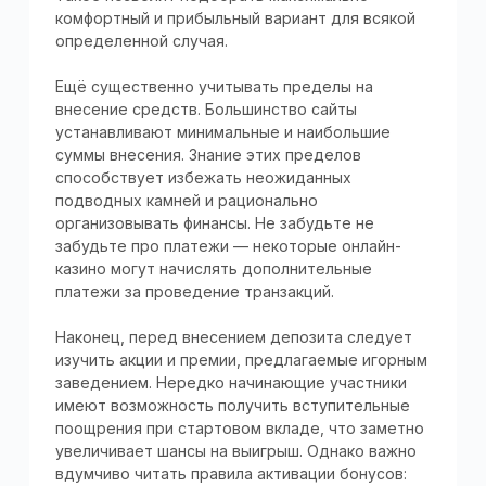
комфортный и прибыльный вариант для всякой
определенной случая.
Ещё существенно учитывать пределы на
внесение средств. Большинство сайты
устанавливают минимальные и наибольшие
суммы внесения. Знание этих пределов
способствует избежать неожиданных
подводных камней и рационально
организовывать финансы. Не забудьте не
забудьте про платежи — некоторые онлайн-
казино могут начислять дополнительные
платежи за проведение транзакций.
Наконец, перед внесением депозита следует
изучить акции и премии, предлагаемые игорным
заведением. Нередко начинающие участники
имеют возможность получить вступительные
поощрения при стартовом вкладе, что заметно
увеличивает шансы на выигрыш. Однако важно
вдумчиво читать правила активации бонусов: