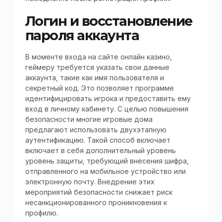
Логин и восстановление
пароля аккаунта
В моменте входа на сайте онлайн казино,
геймеру требуется указать свои данные
аккаунта, такие как имя пользователя и
секретный код. Это позволяет программе
идентифицировать игрока и предоставить ему
вход в личному кабинету. С целью повышения
безопасности многие игровые дома
предлагают использовать двухэтапную
аутентификацию. Такой способ включает
включает в себя дополнительный уровень
уровень защиты, требующий внесения шифра,
отправленного на мобильное устройство или
электронную почту. Внедрение этих
мероприятий безопасности снижает риск
несанкционированного проникновения к
профилю.