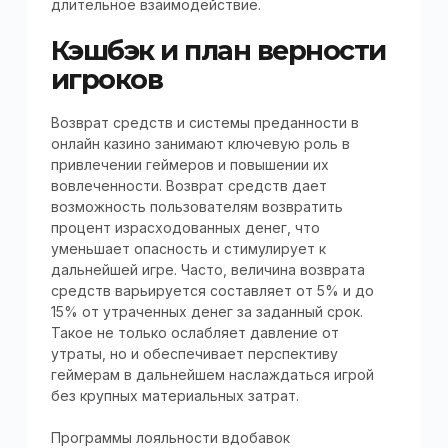
длительное взаимодействие.
Кэшбэк и план верности
игроков
Возврат средств и системы преданности в
онлайн казино занимают ключевую роль в
привлечении геймеров и повышении их
вовлеченности. Возврат средств дает
возможность пользователям возвратить
процент израсходованных денег, что
уменьшает опасность и стимулирует к
дальнейшей игре. Часто, величина возврата
средств варьируется составляет от 5% и до
15% от утраченных денег за заданный срок.
Такое не только ослабляет давление от
утраты, но и обеспечивает перспективу
геймерам в дальнейшем наслаждаться игрой
без крупных материальных затрат.
Программы лояльности вдобавок