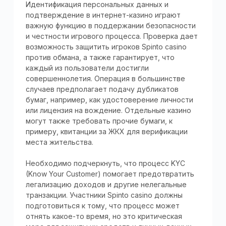
Идентификация персональных данных и
подтверждение в интернет-казино играют
важную функцию в поддержании безопасности
и честности игрового процесса. Проверка дает
возможность защитить игроков Spinto сasino
против обмана, а также гарантирует, что
каждый из пользователи достигли
совершеннолетия. Операция в большинстве
случаев предполагает подачу дубликатов
бумаг, например, как удостоверение личности
или лицензия на вождение. Отдельные казино
могут также требовать прочие бумаги, к
примеру, квитанции за ЖКХ для верификации
места жительства.
Необходимо подчеркнуть, что процесс KYC
(Know Your Customer) помогает предотвратить
легализацию доходов и другие нелегальные
транзакции. Участники Spinto сasino должны
подготовиться к тому, что процесс может
отнять какое-то время, но это критическая