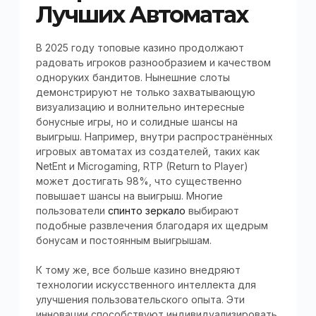
Лучших Автоматах
В 2025 году топовые казино продолжают
радовать игроков разнообразием и качеством
одноруких бандитов. Нынешние слоты
демонстрируют не только захватывающую
визуализацию и волнительно интересные
бонусные игры, но и солидные шансы на
выигрыш. Например, внутри распространённых
игровых автоматах из создателей, таких как
NetEnt и Microgaming, RTP (Return to Player)
может достигать 98%, что существенно
повышает шансы на выигрыш. Многие
пользователи
спинто зеркало
выбирают
подобные развлечения благодаря их щедрым
бонусам и постоянным выигрышам.
К тому же, все больше казино внедряют
технологии искусственного интеллекта для
улучшения пользовательского опыта. Эти
инновации способствуют индивидуализировать