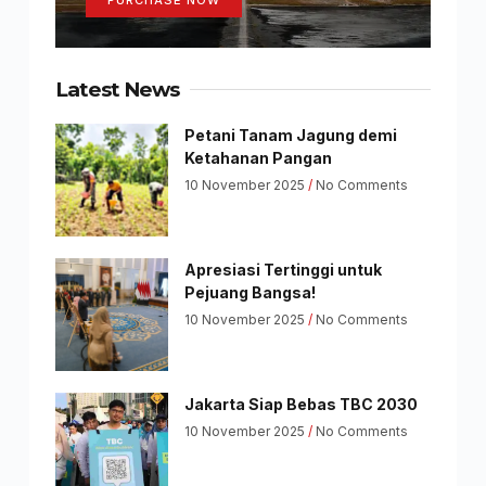
Latest News
Petani Tanam Jagung demi
Ketahanan Pangan
10 November 2025
No Comments
Apresiasi Tertinggi untuk
Pejuang Bangsa!
10 November 2025
No Comments
Jakarta Siap Bebas TBC 2030
10 November 2025
No Comments