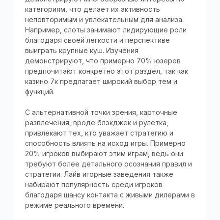
категориям, что делает их активность
неповторимым и увлекательным для анализа.
Например, слоты занимают лидирующие роли
благодаря своей легкости и перспективе
выиграть крупные куш. Изучения
демонстрируют, что примерно 70% юзеров
предпочитают конкретно этот раздел, так как
казино 7к предлагает широкий выбор тем и
функций.
С альтернативной точки зрения, карточные
развлечения, вроде блэкджек и рулетка,
привлекают тех, кто уважает стратегию и
способность влиять на исход игры. Примерно
20% игроков выбирают этим играм, ведь они
требуют более детального осознания правил и
стратегии. Лайв игорные заведения также
набирают популярность среди игроков
благодаря шансу контакта с живыми дилерами в
режиме реального времени.