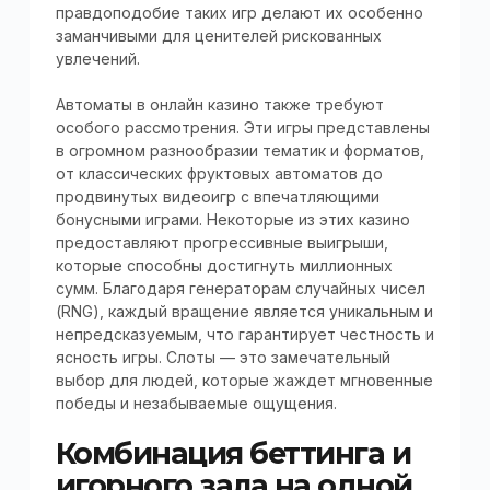
правдоподобие таких игр делают их особенно
заманчивыми для ценителей рискованных
увлечений.
Автоматы в онлайн казино также требуют
особого рассмотрения. Эти игры представлены
в огромном разнообразии тематик и форматов,
от классических фруктовых автоматов до
продвинутых видеоигр с впечатляющими
бонусными играми. Некоторые из этих казино
предоставляют прогрессивные выигрыши,
которые способны достигнуть миллионных
сумм. Благодаря генераторам случайных чисел
(RNG), каждый вращение является уникальным и
непредсказуемым, что гарантирует честность и
ясность игры. Слоты — это замечательный
выбор для людей, которые жаждет мгновенные
победы и незабываемые ощущения.
Комбинация беттинга и
игорного зала на одной