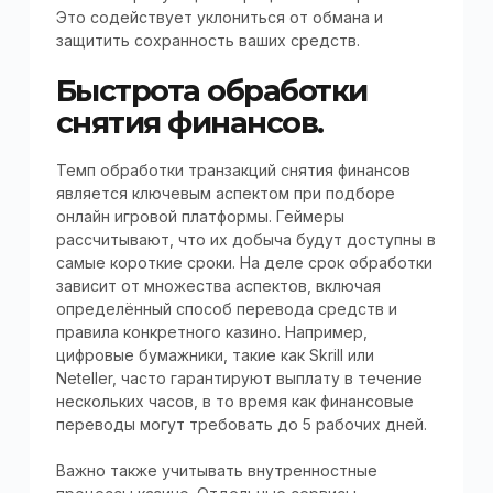
Это содействует уклониться от обмана и
защитить сохранность ваших средств.
Быстрота обработки
снятия финансов.
Темп обработки транзакций снятия финансов
является ключевым аспектом при подборе
онлайн игровой платформы. Геймеры
рассчитывают, что их добыча будут доступны в
самые короткие сроки. На деле срок обработки
зависит от множества аспектов, включая
определённый способ перевода средств и
правила конкретного казино. Например,
цифровые бумажники, такие как Skrill или
Neteller, часто гарантируют выплату в течение
нескольких часов, в то время как финансовые
переводы могут требовать до 5 рабочих дней.
Важно также учитывать внутренностные