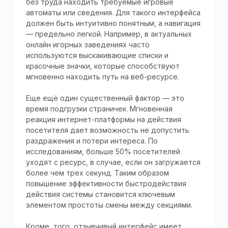
без труда находить требуемые игровые
автоматы или сведения. Для такого интерфейса
должен быть интуитивно понятным, а навигация
— предельно легкой. Например, в актуальных
онлайн игорных заведениях часто
используются выскакивающие списки и
красочные значки, которые способствуют
мгновенно находить путь на веб-ресурсе.
Еще ещё один существенный фактор — это
время подгрузки страничек. Мгновенная
реакция интернет-платформы на действия
посетителя дает возможность не допустить
раздражения и потери интереса. По
исследованиям, больше 50% посетителей
уходят с ресурс, в случае, если он загружается
более чем трех секунд. Таким образом
повышение эффективности быстродействия
действия системы становится ключевым
элементом простоты смены между секциями.
Кроме, того, отзывчивый интерфейс имеет