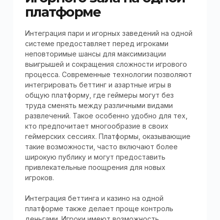
платформе
Интеграция пари и игорных заведений на одной
системе предоставляет перед игроками
неповторимые шансы для максимизации
выигрышей и сокращения сложности игрового
процесса. Современные технологии позволяют
интегрировать беттинг и азартные игры в
общую платформу, где геймеры могут без
труда сменять между различными видами
развлечений. Такое особенно удобно для тех,
кто предпочитает многообразие в своих
геймерских сессиях. Платформы, оказывающие
такие возможности, часто включают более
широкую публику и могут предоставить
привлекательные поощрения для новых
игроков.
Интеграция беттинга и казино на одной
платформе также делает проще контроль
деньгами. Игроки имеют возможность