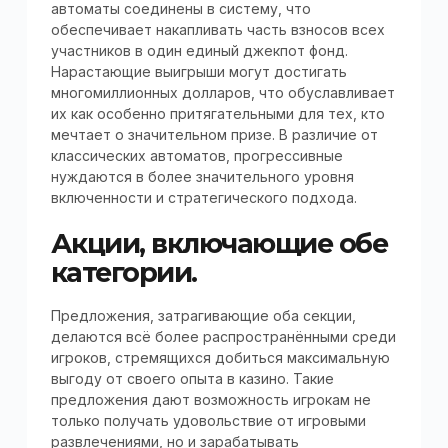
автоматы соединены в систему, что
обеспечивает накапливать часть взносов всех
участников в один единый джекпот фонд.
Нарастающие выигрыши могут достигать
многомиллионных долларов, что обуславливает
их как особенно притягательными для тех, кто
мечтает о значительном призе. В различие от
классических автоматов, прогрессивные
нуждаются в более значительного уровня
включенности и стратегического подхода.
Акции, включающие обе
категории.
Предложения, затрагивающие оба секции,
делаются всё более распространёнными среди
игроков, стремящихся добиться максимальную
выгоду от своего опыта в казино. Такие
предложения дают возможность игрокам не
только получать удовольствие от игровыми
развлечениями, но и зарабатывать