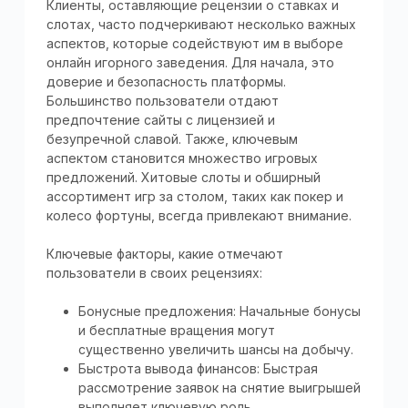
Клиенты, оставляющие рецензии о ставках и
слотах, часто подчеркивают несколько важных
аспектов, которые содействуют им в выборе
онлайн игорного заведения. Для начала, это
доверие и безопасность платформы.
Большинство пользователи отдают
предпочтение сайты с лицензией и
безупречной славой. Также, ключевым
аспектом становится множество игровых
предложений. Хитовые слоты и обширный
ассортимент игр за столом, таких как покер и
колесо фортуны, всегда привлекают внимание.
Ключевые факторы, какие отмечают
пользователи в своих рецензиях:
Бонусные предложения: Начальные бонусы
и бесплатные вращения могут
существенно увеличить шансы на добычу.
Быстрота вывода финансов: Быстрая
рассмотрение заявок на снятие выигрышей
выполняет ключевую роль.