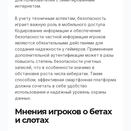
интернетом.
В учету техничным аспектам, безопасность
играет важную роль в мобильного доступа.
Кодирование информации и обеспечение
безопасности частной информации игроков
являются обязательными действиями для
создания надежности у геймеров. Применение
дополнительной аутентификации может в разы
повысить степень безопасности учетных
записей, что в особенности значимо в
обстановке роста числа кибератак. Таким
способом, эффективная смартфонная платформа
должна сочетать в себе удобство
использования и надёжный уровень охраны
данных.
Мнения игроков о бетах
и слотах