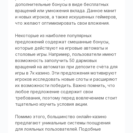
дополнительные бонусы в виде бесплатных
вращений или умножения вклада. Данное манит
и новых игроков, а также искушенных геймеров,
что желают оптимизировать свои вложения.
Некоторые из наиболее популярных
предложений содержат смешанные бонусы,
которые действуют на игровые автоматы и
столовые игры. Например, пользователи имеют
возможность заполучить 50 дармовых
вращений на автоматах при депозите счёта для
игры в 7к казино. Эти предложения мотивируют
игроков исследовать новые слоты и расширяют
их возможности победить. Важно помнить, что
любое предложение содержит свои
требования, поэтому перед вовлечением стоит
тщательно изучить условия акции.
Помимо этого, большинство онлайн-казино
предлагают уникальные системы поощрения
для лояльных пользователей. Подобные