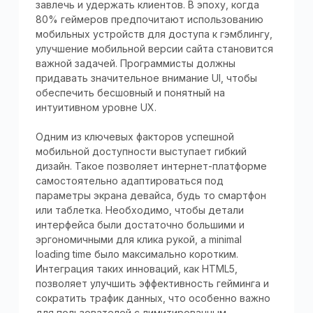
завлечь и удержать клиентов. В эпоху, когда
80% геймеров предпочитают использованию
мобильных устройств для доступа к гэмблингу,
улучшение мобильной версии сайта становится
важной задачей. Программисты должны
придавать значительное внимание UI, чтобы
обеспечить бесшовный и понятный на
интуитивном уровне UX.
Одним из ключевых факторов успешной
мобильной доступности выступает гибкий
дизайн. Такое позволяет интернет-платформе
самостоятельно адаптироваться под
параметры экрана девайса, будь то смартфон
или таблетка. Необходимо, чтобы детали
интерфейса были достаточно большими и
эргономичными для клика рукой, а minimal
loading time было максимально коротким.
Интеграция таких инноваций, как HTML5,
позволяет улучшить эффективность гейминга и
сократить трафик данных, что особенно важно
для пользователей с лимитированным