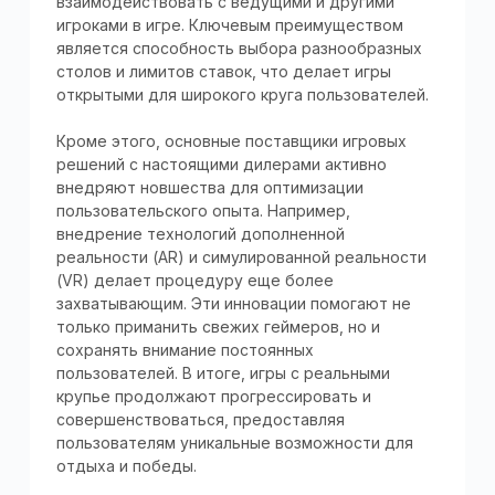
взаимодействовать с ведущими и другими
игроками в игре. Ключевым преимуществом
является способность выбора разнообразных
столов и лимитов ставок, что делает игры
открытыми для широкого круга пользователей.
Кроме этого, основные поставщики игровых
решений с настоящими дилерами активно
внедряют новшества для оптимизации
пользовательского опыта. Например,
внедрение технологий дополненной
реальности (AR) и симулированной реальности
(VR) делает процедуру еще более
захватывающим. Эти инновации помогают не
только приманить свежих геймеров, но и
сохранять внимание постоянных
пользователей. В итоге, игры с реальными
крупье продолжают прогрессировать и
совершенствоваться, предоставляя
пользователям уникальные возможности для
отдыха и победы.