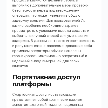
процессы казино. Отдельные сервисы
выполняют дополнительные меры проверки
безопасности перед подтверждением
операции, что может увеличить общую
задержку времени. Для пользователей 7к
казино особенно необходимо заранее
просмотреть с условиями вывода средств и
выбрать наилучший способ для уменьшения
задержек. В данном контексте играет важность
и репутация казино: зарекомендовавшие себя
временем операторы обычно нацелены
гарантировать максимально оперативный и
надежный вывод выигрышей для своих
клиентов.
Портативная доступ
платформы
Смартфонная доступность площадки
представляет собой критически важным
аспектом для онлайн казино, нацеленных