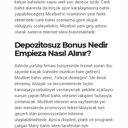
keluar bahislerin sayısı weil son derece azdır. Canlı
bahis alanında da birçok spor karşılaşmasına bahis
yapabileceğiniz Mostbet’in oranlarının yine farklı
sitelerdeki canlı bahis oranlarına göre düşük
olduğunu söyleyebiliriz. Mostbet yeni giriş adresi
olarak sadece internet sitesi bulunmaktadır.
Depozitosuz Bonus Nedir
Empieza Nasıl Alınır?
Aslında yurtdışı firması bünyesinde hizmet sunan (bu
sayede kaçak bahisleri mümkün hale getiren)
Mostbet bahis sitesi, Türkçe desteğini” “de ihmal
etmemiş. Anlaşılır ve tercümelerinde hiçbir
karmaşaya sebebiyet vermeyecek şekilde açıklayıcı
sunum yapan Most bahis sitesinin rakipleri fazlasıyla
zorlanacak. Mostbet sitesinin ana sayfasında yer
alan menülerde promosyon linkini tıklayarak tüm
geçerli olan promosyonların listesine
ulaşılabilmektedir. Ayrıca disiplinli, planlı ve programlı
çalışan Many bahis sitesi tarafından tüm