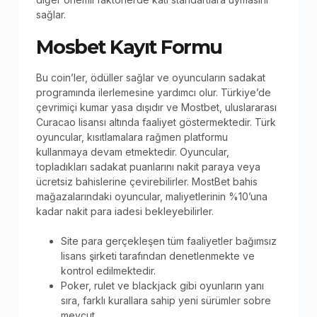
sağlar.
Mosbet Kayıt Formu
Bu coin’ler, ödüller sağlar ve oyuncuların sadakat
programında ilerlemesine yardımcı olur. Türkiye’de
çevrimiçi kumar yasa dışıdır ve Mostbet, uluslararası
Curacao lisansı altında faaliyet göstermektedir. Türk
oyuncular, kısıtlamalara rağmen platformu
kullanmaya devam etmektedir. Oyuncular,
topladıkları sadakat puanlarını nakit paraya veya
ücretsiz bahislerine çevirebilirler. MostBet bahis
mağazalarındaki oyuncular, maliyetlerinin %10’una
kadar nakit para iadesi bekleyebilirler.
Site para gerçekleşen tüm faaliyetler bağımsız
lisans şirketi tarafından denetlenmekte ve
kontrol edilmektedir.
Poker, rulet ve blackjack gibi oyunların yanı
sıra, farklı kurallara sahip yeni sürümler sobre
mevcut.