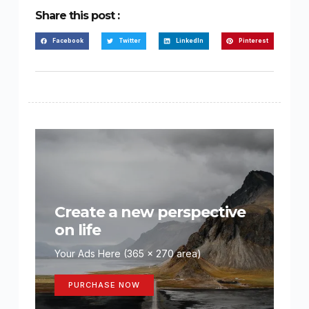
Share this post :
Facebook
Twitter
LinkedIn
Pinterest
Create a new perspective
on life
Your Ads Here (365 x 270 area)
PURCHASE NOW