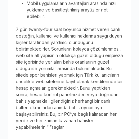
Mobil uygulamaların avantajları arasında hızlı
yükleme ve basitleştirilmiş arayüzler not
edilebilir.
7 gün twenty-four saat boyunca hizmet veren canlı
desteğin, kullanıcı ve kullanıcı haklarına saygı duyan
kişiler tarafından yardımcı olunduğunu
belirtmektedirler. Sorunların kolayca çözümlenmesi,
web site alt yapısının oldukça güzel olduğu empieza
site içerisinde yer alan bahis oranlarının güzel
olduğu ise yorumlar arasında bulunmaktadır. Bu
sitede spor bahisleri yapmak için Türk kullanıcıların
öncelikle web sitelerine kayıt olarak kendilerinde bir
hesap açmaları gerekmektedir. Bunu yaptıktan
sonra, hesap kontrol panelinizden veya doğrudan
bahis yapmakla ilgilendiğiniz herhangi bir canlı
bülten ekranından anında bahis oynamaya
başlayabilirsiniz. Bu, bir PC’ye bağlı kalmadan her
yerde ve her zaman kazanan bahisler
yapabilmelerini” “sağlar.