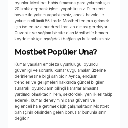
oyunlar. Most bet bahis firmasına para yatırmak için
20 liralık cepbank işlemi yapabilirsiniz. Dilerseniz
havale ile yatırım yapabilirsiniz, ancak havale ile
yatırımın alt limiti 55 liradır. Mostbet’ten pra çekmek
için ise en az a hundred liranızın olması gerekiyor.
Güvenilir ve sağlam bir site olan Mostbet’e hemen
kaydolmak için aşağıdaki bağlantıyı kullanabilirsiniz.
Mostbet Popüler Una?
Kumar yasaları empieza uyumluluğu, oyuncu
güvenliği ve sorumlu kumar uygulamaları üzerine
derinlemesine bilgi sahibidir. Ayrıca, endüstri
trendleri ve gelişmeleri hakkında güncel bilgiler
sunarak, oyuncuların bilinçli kararlar almasına
yardımcı olmaktadır. İrem, sektördeki yenilikleri takip
ederek, kumar deneyimini daha güvenli ve
eğlenceli hale getirmek için çalışmaktadır. Mostbet
bahisçinin ofisinden gelen bonuslar bununla sınırlı
değildir.