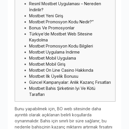
Resmî Mostbet Uygulaması – Nereden
İndirilir?
Mostbet Yeni Giriş
Mostbet Promosyon Kodu Nedir?”
Bonus Ve Promosyonlar
Türkiye’de Mostbet Web Sitesine
Kaydolma
Mostbet Promosyon Kodu Bilgileri
Mostbet Uygulama İndirme
Mostbet Mobil Uygulama
Mostbet Mobil Giriş
Mostbet On Line Casino Hakkında
Mostbet İlk Üyelik Bonusu
Güncel Kampanyalar: Anlık Kazanç Fırsatları
Mostbet Bahis Şirketinin Iyi Ve Kötü
Tarafları
Bunu yapabilmek için, BO web sitesinde daha
ayrıntılı olarak açıklanan belirli koşullarda
oynanmalıdır. Bahis için sınırlı bir süre sağlanır, bu
nedenle bahisçinin kazanç miktarını artırmak fırsatını