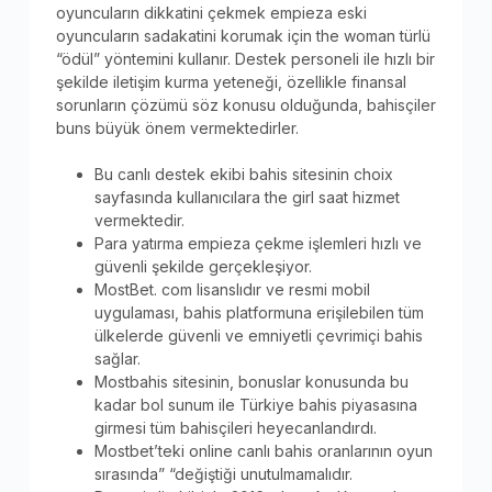
oyuncuların dikkatini çekmek empieza eski
oyuncuların sadakatini korumak için the woman türlü
“ödül” yöntemini kullanır. Destek personeli ile hızlı bir
şekilde iletişim kurma yeteneği, özellikle finansal
sorunların çözümü söz konusu olduğunda, bahisçiler
buns büyük önem vermektedirler.
Bu canlı destek ekibi bahis sitesinin choix
sayfasında kullanıcılara the girl saat hizmet
vermektedir.
Para yatırma empieza çekme işlemleri hızlı ve
güvenli şekilde gerçekleşiyor.
MostBet. com lisanslıdır ve resmi mobil
uygulaması, bahis platformuna erişilebilen tüm
ülkelerde güvenli ve emniyetli çevrimiçi bahis
sağlar.
Mostbahis sitesinin, bonuslar konusunda bu
kadar bol sunum ile Türkiye bahis piyasasına
girmesi tüm bahisçileri heyecanlandırdı.
Mostbet’teki online canlı bahis oranlarının oyun
sırasında” “değiştiği unutulmamalıdır.