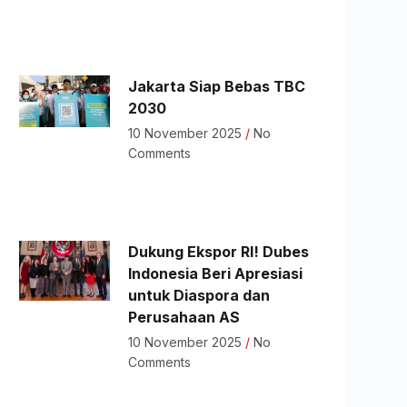
Jakarta Siap Bebas TBC
2030
10 November 2025
No
Comments
Dukung Ekspor RI! Dubes
Indonesia Beri Apresiasi
untuk Diaspora dan
Perusahaan AS
10 November 2025
No
Comments