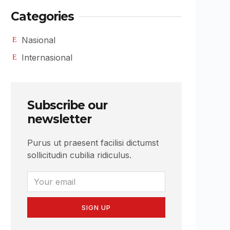
Categories
Nasional
Internasional
Subscribe our
newsletter
Purus ut praesent facilisi dictumst
sollicitudin cubilia ridiculus.
SIGN UP