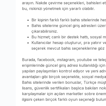
arayın. Nakde çevirme seçenekleri, bahisleri 
bu, riskinizi yönetmek için yararlı olabilir.
Bir kişinin farklı farklı bahis sitelerinde
Bahis sitelerine güncel giriş adresleri üz
çıkarabilirsiniz.
Bu hizmet; canlı bir destek hattı, sosyal m
Kullanıcılar hesap oluşturur, pra yatırır ve
seçerek mevcut bahis seçeneklerine göz at
Burada, facebook, ınstagram, youtube ve telegr
erişimlerinde güncel giriş adresi kullanıldığı 
yapılan paylaşımları kontrol ediyor ve yeni adr
avantajları gibi birçok seçenekte, sosyal medya 
Bahis sitelerinde verilen bonuslar, Türkçe müş
lisans, güvenlik sertifikaları başlıca bakılan no
karşılaşmalar için açılan marketler sobre öne
ilgisini çeken birçok farklı oyun seçeneği bulu