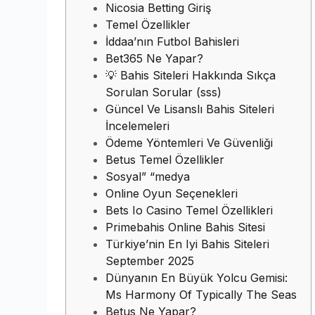
Nicosia Betting Giriş
Temel Özellikler
İddaa’nın Futbol Bahisleri
Bet365 Ne Yapar?
💡 Bahis Siteleri Hakkında Sıkça
Sorulan Sorular (sss)
Güncel Ve Lisanslı Bahis Siteleri
İncelemeleri
Ödeme Yöntemleri Ve Güvenliği
Betus Temel Özellikler
Sosyal” “medya
Online Oyun Seçenekleri
Bets Io Casino Temel Özellikleri
Primebahis Online Bahis Sitesi
Türkiye’nin En Iyi Bahis Siteleri
September 2025
Dünyanın En Büyük Yolcu Gemisi:
Ms Harmony Of Typically The Seas
Betus Ne Yapar?