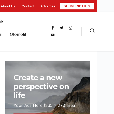
About Us
Contact
Advertise
SUBSCRIPTION
ik
i
Otomotif
Create a new
perspective on
life
Your Ads Here (365 x 270 area)