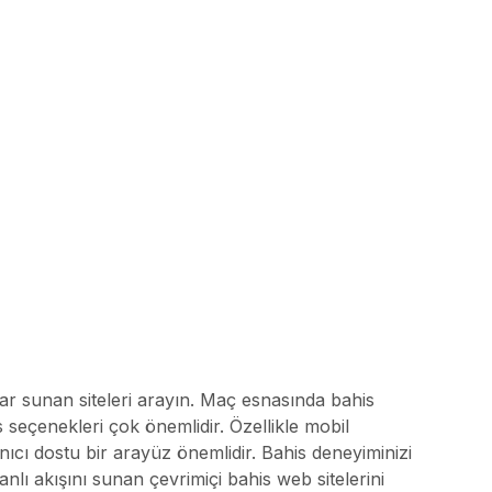
nlar sunan siteleri arayın. Maç esnasında bahis
 seçenekleri çok önemlidir. Özellikle mobil
nıcı dostu bir arayüz önemlidir. Bahis deneyiminizi
anlı akışını sunan çevrimiçi bahis web sitelerini