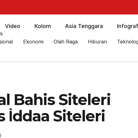
Video
Kolom
Asia Tenggara
Infograf
n
sional
Ekonomi
Olah Raga
Hiburan
Teknolog
l Bahis Siteleri
 İddaa Siteleri
5