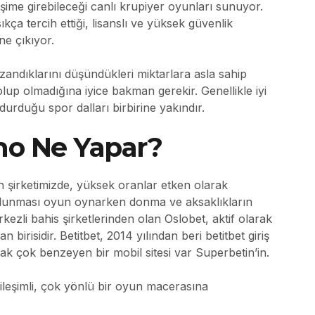
şime girebileceği canlı krupiyer oyunları sunuyor.
kça tercih ettiği, lisanslı ve yüksek güvenlik
ne çıkıyor.
zandıklarını düşündükleri miktarlara asla sahip
lup olmadığına iyice bakman gerekir. Genellikle iyi
urduğu spor dalları birbirine yakındır.
no Ne Yapar?
 şirketimizde, yüksek oranlar etken olarak
ulunması oyun oynarken donma ve aksaklıkların
ezli bahis şirketlerinden olan Oslobet, aktif olarak
irisidir. Betitbet, 2014 yılından beri betitbet giriş
arak çok benzeyen bir mobil sitesi var Superbetin’in.
kileşimli, çok yönlü bir oyun macerasına