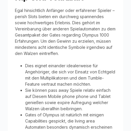
Egal hinsichtlich Anfänger oder erfahrener Spieler –
perish Slots bieten ein durchweg spannendes
sowie hochwertiges Erlebnis. Dies gehört im
Vereinbarung über anderen Spielautomaten zu dem
Gesamtpaket der Gates regarding Olympus 1000
Erfahrungen. Um den Gewinn zu erzielen, müssen
mindestens acht identische Symbole irgendwo auf
den Walzen eintreffen.
Dies eignet einander idealerweise für
Angehöriger, die sich vor Einsatz von Echtgeld
mit den Multiplikatoren und dem Tumble-
Feature vertraut machen möchten.
Sie können pass away Spiele relativ einfach
auf Diesem Mobile phone phone und Tablet
genießen sowie expire Aufregung welcher
Walzen überallhin beibringen.
Gates of Olympus ist natürlich mit einigen
Capabilities gespickt, die living area
Automaten besonders dynamisch erscheinen