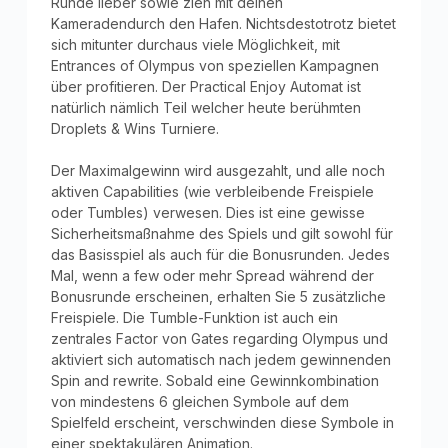
Runde lieber sowie zieh mit deinen
Kameradendurch den Hafen. Nichtsdestotrotz bietet
sich mitunter durchaus viele Möglichkeit, mit
Entrances of Olympus von speziellen Kampagnen
über profitieren. Der Practical Enjoy Automat ist
natürlich nämlich Teil welcher heute berühmten
Droplets & Wins Turniere.
Der Maximalgewinn wird ausgezahlt, und alle noch
aktiven Capabilities (wie verbleibende Freispiele
oder Tumbles) verwesen. Dies ist eine gewisse
Sicherheitsmaßnahme des Spiels und gilt sowohl für
das Basisspiel als auch für die Bonusrunden. Jedes
Mal, wenn a few oder mehr Spread während der
Bonusrunde erscheinen, erhalten Sie 5 zusätzliche
Freispiele. Die Tumble-Funktion ist auch ein
zentrales Factor von Gates regarding Olympus und
aktiviert sich automatisch nach jedem gewinnenden
Spin and rewrite. Sobald eine Gewinnkombination
von mindestens 6 gleichen Symbole auf dem
Spielfeld erscheint, verschwinden diese Symbole in
einer spektakulären Animation.