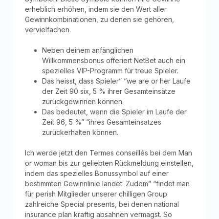
erheblich erhöhen, indem sie den Wert aller
Gewinnkombinationen, zu denen sie gehören,
vervielfachen.
Neben deinem anfänglichen
Willkommensbonus offeriert NetBet auch ein
spezielles VIP-Programm für treue Spieler.
Das heisst, dass Spieler” “we are or her Laufe
der Zeit 90 six, 5 % ihrer Gesamteinsätze
zurückgewinnen können.
Das bedeutet, wenn die Spieler im Laufe der
Zeit 96, 5 %” “ihres Gesamteinsatzes
zurückerhalten können.
Ich werde jetzt den Termes conseillés bei dem Man
or woman bis zur geliebten Rückmeldung einstellen,
indem das spezielles Bonussymbol auf einer
bestimmten Gewinnlinie landet. Zudem” “findet man
für perish Mitglieder unserer chilligen Group
zahlreiche Special presents, bei denen national
insurance plan kraftig absahnen vermagst. So