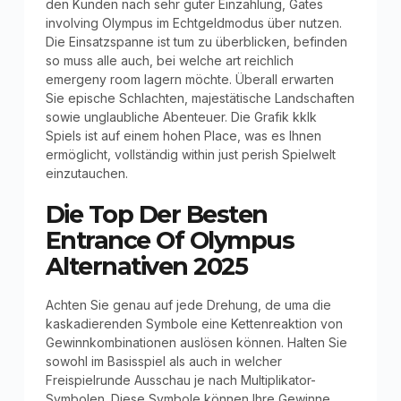
den Kunden nach sehr guter Einzahlung, Gates
involving Olympus im Echtgeldmodus über nutzen.
Die Einsatzspanne ist tum zu überblicken, befinden
so muss alle auch, bei welche art reichlich
emergeny room lagern möchte. Überall erwarten
Sie epische Schlachten, majestätische Landschaften
sowie unglaubliche Abenteuer. Die Grafik kklk
Spiels ist auf einem hohen Place, was es Ihnen
ermöglicht, vollständig within just perish Spielwelt
einzutauchen.
Die Top Der Besten
Entrance Of Olympus
Alternativen 2025
Achten Sie genau auf jede Drehung, de uma die
kaskadierenden Symbole eine Kettenreaktion von
Gewinnkombinationen auslösen können. Halten Sie
sowohl im Basisspiel als auch in welcher
Freispielrunde Ausschau je nach Multiplikator-
Symbolen. Diese Symbole können Ihre Gewinne