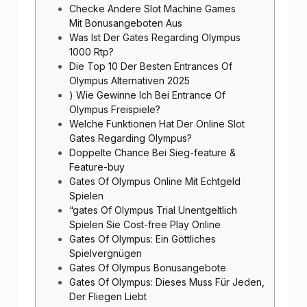
Checke Andere Slot Machine Games
Mit Bonusangeboten Aus
Was Ist Der Gates Regarding Olympus
1000 Rtp?
Die Top 10 Der Besten Entrances Of
Olympus Alternativen 2025
) Wie Gewinne Ich Bei Entrance Of
Olympus Freispiele?
Welche Funktionen Hat Der Online Slot
Gates Regarding Olympus?
Doppelte Chance Bei Sieg-feature &
Feature-buy
Gates Of Olympus Online Mit Echtgeld
Spielen
“gates Of Olympus Trial Unentgeltlich
Spielen Sie Cost-free Play Online
Gates Of Olympus: Ein Göttliches
Spielvergnügen
Gates Of Olympus Bonusangebote
Gates Of Olympus: Dieses Muss Für Jeden,
Der Fliegen Liebt