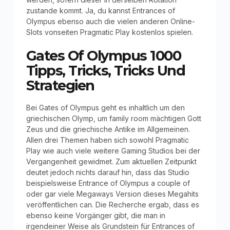
zustande kommt. Ja, du kannst Entrances of
Olympus ebenso auch die vielen anderen Online-
Slots vonseiten Pragmatic Play kostenlos spielen.
Gates Of Olympus 1000
Tipps, Tricks, Tricks Und
Strategien
Bei Gates of Olympus geht es inhaltlich um den
griechischen Olymp, um family room mächtigen Gott
Zeus und die griechische Antike im Allgemeinen.
Allen drei Themen haben sich sowohl Pragmatic
Play wie auch viele weitere Gaming Studios bei der
Vergangenheit gewidmet. Zum aktuellen Zeitpunkt
deutet jedoch nichts darauf hin, dass das Studio
beispielsweise Entrance of Olympus a couple of
oder gar viele Megaways Version dieses Megahits
veröffentlichen can. Die Recherche ergab, dass es
ebenso keine Vorgänger gibt, die man in
irgendeiner Weise als Grundstein für Entrances of