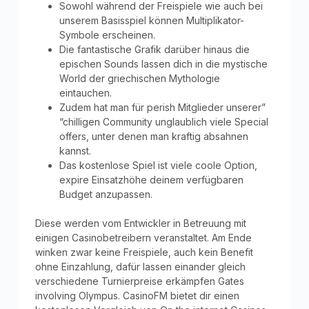
Sowohl während der Freispiele wie auch bei
unserem Basisspiel können Multiplikator-
Symbole erscheinen.
Die fantastische Grafik darüber hinaus die
epischen Sounds lassen dich in die mystische
World der griechischen Mythologie
eintauchen.
Zudem hat man für perish Mitglieder unserer”
“chilligen Community unglaublich viele Special
offers, unter denen man kraftig absahnen
kannst.
Das kostenlose Spiel ist viele coole Option,
expire Einsatzhöhe deinem verfügbaren
Budget anzupassen.
Diese werden vom Entwickler in Betreuung mit
einigen Casinobetreibern veranstaltet. Am Ende
winken zwar keine Freispiele, auch kein Benefit
ohne Einzahlung, dafür lassen einander gleich
verschiedene Turnierpreise erkämpfen Gates
involving Olympus. CasinoFM bietet dir einen