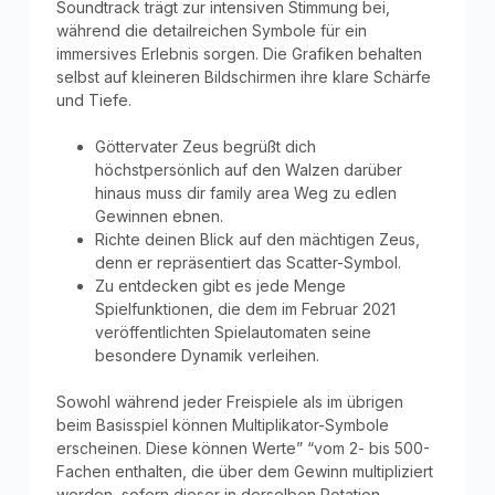
Soundtrack trägt zur intensiven Stimmung bei,
während die detailreichen Symbole für ein
immersives Erlebnis sorgen. Die Grafiken behalten
selbst auf kleineren Bildschirmen ihre klare Schärfe
und Tiefe.
Göttervater Zeus begrüßt dich
höchstpersönlich auf den Walzen darüber
hinaus muss dir family area Weg zu edlen
Gewinnen ebnen.
Richte deinen Blick auf den mächtigen Zeus,
denn er repräsentiert das Scatter-Symbol.
Zu entdecken gibt es jede Menge
Spielfunktionen, die dem im Februar 2021
veröffentlichten Spielautomaten seine
besondere Dynamik verleihen.
Sowohl während jeder Freispiele als im übrigen
beim Basisspiel können Multiplikator-Symbole
erscheinen. Diese können Werte” “vom 2- bis 500-
Fachen enthalten, die über dem Gewinn multipliziert
werden, sofern dieser in derselben Rotation