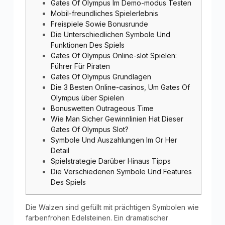
Gates Of Olympus Im Demo-modus Testen
Mobil-freundliches Spielerlebnis
Freispiele Sowie Bonusrunde
Die Unterschiedlichen Symbole Und
Funktionen Des Spiels
Gates Of Olympus Online-slot Spielen:
Führer Für Piraten
Gates Of Olympus Grundlagen
Die 3 Besten Online-casinos, Um Gates Of
Olympus über Spielen
Bonuswetten Outrageous Time
Wie Man Sicher Gewinnlinien Hat Dieser
Gates Of Olympus Slot?
Symbole Und Auszahlungen Im Or Her
Detail
Spielstrategie Darüber Hinaus Tipps
Die Verschiedenen Symbole Und Features
Des Spiels
Die Walzen sind gefüllt mit prächtigen Symbolen wie
farbenfrohen Edelsteinen. Ein dramatischer