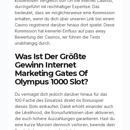
kostenlosen Vergleich von On the internet Casinos,
durchgeführt mit reichhaltiger Expertise. Das
bedeutet, dass wir möglicherweise eine Kommission
erhalten, wenn du dich über unseren Link bei einem
Casino registrierst darüber hinaus dort spielst. Diese
Kommission hat keinerlei Einfluss auf pass away
Bewertung der Casinos, wir führen die Tests
unabhängig durch.
Was Ist Der Größte
Gewinn Internet
Marketing Gates Of
Olympus 1000 Slot?
Du vermagst dich jedoch darüber hinaus für das
100-Fache des Einsatzes direkt ins Bonusspiel
dieses Slots einkaufen. Damit erhöht einander auch
die Likelihood, die Bonusfunktionen über aktivieren,
die euch höhere Auszahlungen garantieren. Hast du
eine kurze Münzen dennoch verloren, beende dein