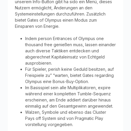
unserem Info-Button gibt ha sido ein Menü, dieses
Nutzern ermöglicht, Änderungen an den
Systemeinstellungen durchzuführen. Zusätzlich
bietet Gates of Olympus einen Modus zum
Einsparen von Energie.
Indem person Entrances of Olympus one
thousand free genießen muss, lassen einander
auch diverse Taktiken entdecken und
abgerechnet Kapitaleinsatz von Echtgeld
ausprobieren.
Für Spieler, perish keine Geduld besitzen, auf
Freispiele zu” “warten, bietet Gates regarding
Olympus eine Bonus-Buy-Option.
Im Basisspiel sein alle Multiplikatoren, expire
während einer kompletten Tumble-Sequenz
erscheinen, am Ende addiert darüber hinaus
einmalig auf den Gesamtgewinn angewendet.
Walzen, Symbole und ebenso das Cluster
Pays off System sind von Pragmatic Play
vorstellung vorgegeben.