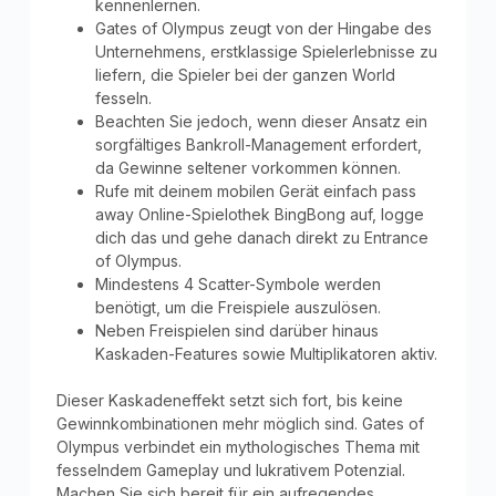
kennenlernen.
Gates of Olympus zeugt von der Hingabe des
Unternehmens, erstklassige Spielerlebnisse zu
liefern, die Spieler bei der ganzen World
fesseln.
Beachten Sie jedoch, wenn dieser Ansatz ein
sorgfältiges Bankroll-Management erfordert,
da Gewinne seltener vorkommen können.
Rufe mit deinem mobilen Gerät einfach pass
away Online-Spielothek BingBong auf, logge
dich das und gehe danach direkt zu Entrance
of Olympus.
Mindestens 4 Scatter-Symbole werden
benötigt, um die Freispiele auszulösen.
Neben Freispielen sind darüber hinaus
Kaskaden-Features sowie Multiplikatoren aktiv.
Dieser Kaskadeneffekt setzt sich fort, bis keine
Gewinnkombinationen mehr möglich sind. Gates of
Olympus verbindet ein mythologisches Thema mit
fesselndem Gameplay und lukrativem Potenzial.
Machen Sie sich bereit für ein aufregendes