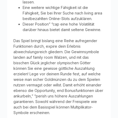
lassen.
Eine weitere wichtige Fähigkeit ist die
Fähigkeit, Sie bei Ihrer Suche nach living area
bestbezahlten Online-Slots aufzuklären.
Dieser Position” “cap eine hohe Volatilität
darüber hinaus bietet damit seltene Gewinne.
Das Spiel bringt bislang eine Reihe aufregender
Funktionen durch, expire dein Erlebnis
abwechslungsreich gliedern. Die Gewinnsymbole
landen auf family room Walzen, und mit das
bisschen Glück jeglicher olympischen Götter
können Sie eine gewisse göttliche Auszahlung
erzielen! Lege vor deinem Runde fest, auf welche
weise man sicher Goldmünzen du zu dem Spielen
nutzen vermagst oder willst. Damit erhöht einander
ebenso die Opportunity, end Bonusfunktionen über
ankurbeln,” “perish uns höhere Auszahlungen
garantieren. Sowohl während der Freispiele wie
auch bei dem Basisspiel können Multiplikator-
Symbole erscheinen.