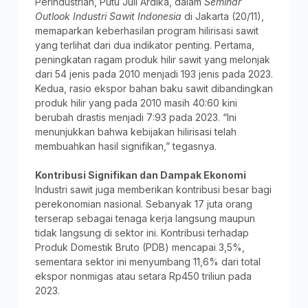
Perindustrian, Putu Juli Ardika, dalam
Seminar
Outlook Industri Sawit Indonesia
di Jakarta (20/11),
memaparkan keberhasilan program hilirisasi sawit
yang terlihat dari dua indikator penting. Pertama,
peningkatan ragam produk hilir sawit yang melonjak
dari 54 jenis pada 2010 menjadi 193 jenis pada 2023.
Kedua, rasio ekspor bahan baku sawit dibandingkan
produk hilir yang pada 2010 masih 40:60 kini
berubah drastis menjadi 7:93 pada 2023. “Ini
menunjukkan bahwa kebijakan hilirisasi telah
membuahkan hasil signifikan,” tegasnya.
Kontribusi Signifikan dan Dampak Ekonomi
Industri sawit juga memberikan kontribusi besar bagi
perekonomian nasional. Sebanyak 17 juta orang
terserap sebagai tenaga kerja langsung maupun
tidak langsung di sektor ini. Kontribusi terhadap
Produk Domestik Bruto (PDB) mencapai 3,5%,
sementara sektor ini menyumbang 11,6% dari total
ekspor nonmigas atau setara Rp450 triliun pada
2023.