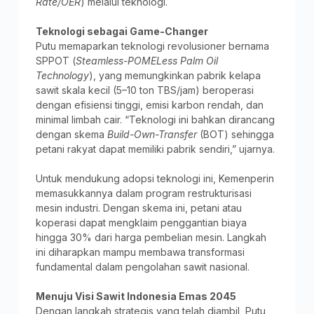
Rate/OER
) melalui teknologi.
Teknologi sebagai Game-Changer
Putu memaparkan teknologi revolusioner bernama
SPPOT (
Steamless-POMELess Palm Oil
Technology
), yang memungkinkan pabrik kelapa
sawit skala kecil (5–10 ton TBS/jam) beroperasi
dengan efisiensi tinggi, emisi karbon rendah, dan
minimal limbah cair. “Teknologi ini bahkan dirancang
dengan skema
Build-Own-Transfer
(BOT) sehingga
petani rakyat dapat memiliki pabrik sendiri,” ujarnya.
Untuk mendukung adopsi teknologi ini, Kemenperin
memasukkannya dalam program restrukturisasi
mesin industri. Dengan skema ini, petani atau
koperasi dapat mengklaim penggantian biaya
hingga 30% dari harga pembelian mesin. Langkah
ini diharapkan mampu membawa transformasi
fundamental dalam pengolahan sawit nasional.
Menuju Visi Sawit Indonesia Emas 2045
Dengan langkah strategis yang telah diambil, Putu