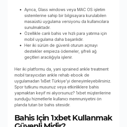
Ayrıca, Glass windows veya MAC OS işletim
sistemlerine sahip bir bilgisayara kurulabilen
masaüstü uygulama versiyonu da kullanıcılara
sunulmaktadır.
Özellikle canlı bahis ve hızlı para yatırma için
mobil uygulama daha başarılıdır.
Her iki sürüm de güvenli oturum açmayı
destekler empieza ödemeler, şifreli ağ
geçitleri aracılığıyla işlenir.
Her iki platformu da, yani sprained ankle treatment
mobil tarayıcıdan ankle rehab ebook de
uygulamadan 1xBet Türkiye’yi deneyimleyebilirsiniz.
Spor tutkunu musunuz veya etkinliklere bahis
yapmaktan keyif mi alıyorsunuz? 1xbet müşterilerine
sunduğu hizmetlerle kullanıcı memnuniyetini ön
planda tutan bir bahis sitesidir.
Bahis Için 1xbet Kullanmak
Güvenli Midir?