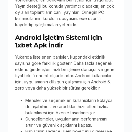
Yayın desteği bu konuda yardımcı olacaktır; en çok
oy alan toplantıların canlı yayınları. Örneğin PC
kullanıcılarının kurulum dosyasını. exe uzantılı
kaydedip çalıştırmaları yeterlidir.
Android İşletim Sistemi Için
1xbet Apk İndir
Yukarıda listelenen bahisler, kupondaki etkinlik
sayısına göre farklılık gösterir. Daha fazla seçenek
eklendiğinde işlem hızlı bir işleme dönüşür ve genel
fiyat teklifi önemli ölçüde artar. Android kullanıcıları
için, uygulamanın düzgün çalışması için Android 5.
zero veya daha yüksek bir sürüm gereklidir.
Menüler ve seçenekler, kullanıcıların kolayca
dolaşabilmesi ve aradıkları hizmetleri hızlıca
bulabilmesi için özenle tasarlanmıştır.
Güncellemeler, uygulamanın performansını
artırır ve güvenlik açıklarını kapatır.
Bahisçinin sadece işlem boyutunu girmesi ve