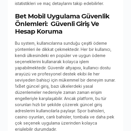
istatistikleri ve maç detaylarını takip edebilirler.
Bet Mobil Uygulama Güvenlik
Önlemleri: Güvenli Giriş Ve
Hesap Koruma
Bu system, kullanıcılarına sunduğu çeşitli ödeme
yöntemleri ile dikkat çekmektedir. Her bir kullanıcı,
kendi ülkesindeki en popüler ve uygun ödeme
seçeneklerini kullanarak kolayca işlem
yapabilmektedir. Güvenilir altyapısı, kullanıcı dostu
arayüzü ve profesyonel destek ekibi ile her
seviyeden bahisçi için mükemmel bir deneyim sunar.
1xBet güncel giriş, bazı ülkelerdeki yasal
düzenlemeler nedeniyle zaman zaman erişim
engelleriyle karşılaşabilir. Ancak platform, bu tür
sorunları hızlı bir şekilde çözerek güncel giriş
adreslerini kullanıcılarla paylaşır. Spor bahisleri,
casino oyunları, canlı bahisler, tombala ve daha pek
çok seçenek uygulama üzerinden kolayca
erişilebilir durumdadır.