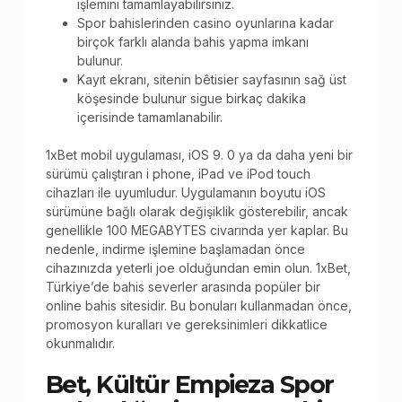
işlemini tamamlayabilirsiniz.
Spor bahislerinden casino oyunlarına kadar
birçok farklı alanda bahis yapma imkanı
bulunur.
Kayıt ekranı, sitenin bêtisier sayfasının sağ üst
köşesinde bulunur sigue birkaç dakika
içerisinde tamamlanabilir.
1xBet mobil uygulaması, iOS 9. 0 ya da daha yeni bir
sürümü çalıştıran i phone, iPad ve iPod touch
cihazları ile uyumludur. Uygulamanın boyutu iOS
sürümüne bağlı olarak değişiklik gösterebilir, ancak
genellikle 100 MEGABYTES civarında yer kaplar. Bu
nedenle, indirme işlemine başlamadan önce
cihazınızda yeterli joe olduğundan emin olun. 1xBet,
Türkiye’de bahis severler arasında popüler bir
online bahis sitesidir. Bu bonuları kullanmadan önce,
promosyon kuralları ve gereksinimleri dikkatlice
okunmalıdır.
Bet, Kültür Empieza Spor