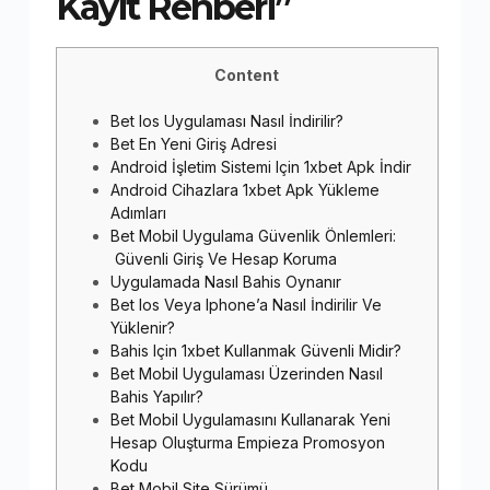
Kayit Rehberi”
Content
Bet Ios Uygulaması Nasıl İndirilir?
Bet En Yeni Giriş Adresi
Android İşletim Sistemi Için 1xbet Apk İndir
Android Cihazlara 1xbet Apk Yükleme
Adımları
Bet Mobil Uygulama Güvenlik Önlemleri:
Güvenli Giriş Ve Hesap Koruma
Uygulamada Nasıl Bahis Oynanır
Bet Ios Veya Iphone’a Nasıl İndirilir Ve
Yüklenir?
Bahis Için 1xbet Kullanmak Güvenli Midir?
Bet Mobil Uygulaması Üzerinden Nasıl
Bahis Yapılır?
Bet Mobil Uygulamasını Kullanarak Yeni
Hesap Oluşturma Empieza Promosyon
Kodu
Bet Mobil Site Sürümü