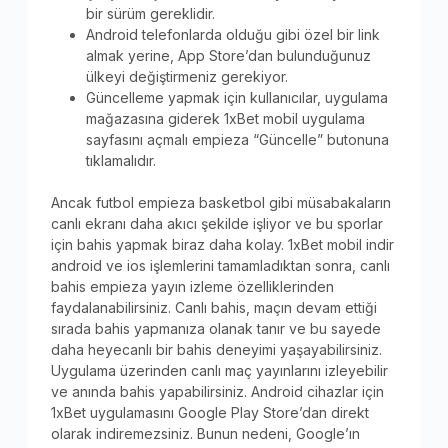
bir sürüm gereklidir.
Android telefonlarda olduğu gibi özel bir link
almak yerine, App Store’dan bulunduğunuz
ülkeyi değiştirmeniz gerekiyor.
Güncelleme yapmak için kullanıcılar, uygulama
mağazasına giderek 1xBet mobil uygulama
sayfasını açmalı empieza “Güncelle” butonuna
tıklamalıdır.
Ancak futbol empieza basketbol gibi müsabakaların
canlı ekranı daha akıcı şekilde işliyor ve bu sporlar
için bahis yapmak biraz daha kolay. 1xBet mobil indir
android ve ios işlemlerini tamamladıktan sonra, canlı
bahis empieza yayın izleme özelliklerinden
faydalanabilirsiniz. Canlı bahis, maçın devam ettiği
sırada bahis yapmanıza olanak tanır ve bu sayede
daha heyecanlı bir bahis deneyimi yaşayabilirsiniz.
Uygulama üzerinden canlı maç yayınlarını izleyebilir
ve anında bahis yapabilirsiniz. Android cihazlar için
1xBet uygulamasını Google Play Store’dan direkt
olarak indiremezsiniz. Bunun nedeni, Google’ın