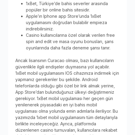
1xBet, Türkiye’de bahis severler arasında
popüler bir online bahis sitesidir.
Apple’ın Iphone app Store’unda 1xBet
uygulamasını doğrudan bulabilir empieza
indirebilirsiniz.
Casino kullanıcılarına özel olarak verilen free
spin and edit ve masa oyunu bonusları, şans
oyunlarında daha fazla deneme şansı tanır.
Ancak lisansının Curacao olması, bazı kullanıcıların
güvenlikle ilgili endişeler duymasına yol açabilir.
1xBet mobil uygulamasını IOS cihazınıza indirmek için
yapmanız gerekenler bu şekilde. Android
telefonlarda olduğu gibi özel bir link almak yerine,
App Store’dan bulunduğunuz ülkeyi değiştirmeniz
gerekiyor. 1xBet mobil uygulaması her geçen gün
yenilenerek piyasadaki en iyi bahis mobil
uygulaması olma yolunda emin adımlarla ileriliyor. Bu
yazımızda 1xbet mobil uygulamasını tüm detaylarıyla
birlikte inceleyeceğiz. Ayrıca, platformda
düzenlenen casino turnuvaları, kullanıcılara rekabet