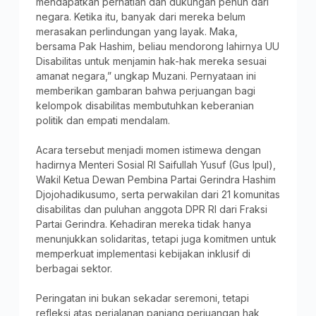
mendapatkan perhatian dan dukungan penuh dari
negara. Ketika itu, banyak dari mereka belum
merasakan perlindungan yang layak. Maka,
bersama Pak Hashim, beliau mendorong lahirnya UU
Disabilitas untuk menjamin hak-hak mereka sesuai
amanat negara,” ungkap Muzani. Pernyataan ini
memberikan gambaran bahwa perjuangan bagi
kelompok disabilitas membutuhkan keberanian
politik dan empati mendalam.
Acara tersebut menjadi momen istimewa dengan
hadirnya Menteri Sosial RI Saifullah Yusuf (Gus Ipul),
Wakil Ketua Dewan Pembina Partai Gerindra Hashim
Djojohadikusumo, serta perwakilan dari 21 komunitas
disabilitas dan puluhan anggota DPR RI dari Fraksi
Partai Gerindra. Kehadiran mereka tidak hanya
menunjukkan solidaritas, tetapi juga komitmen untuk
memperkuat implementasi kebijakan inklusif di
berbagai sektor.
Peringatan ini bukan sekadar seremoni, tetapi
refleksi atas perjalanan panjang perjuangan hak