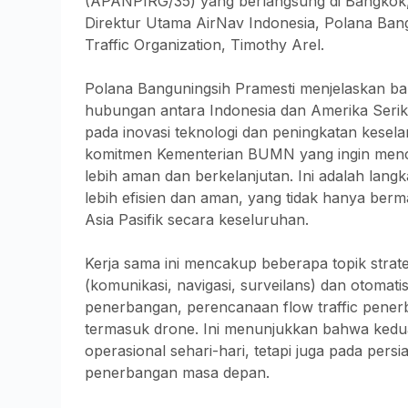
(APANPIRG/35) yang berlangsung di Bangkok,
Direktur Utama AirNav Indonesia, Polana Bang
Traffic Organization, Timothy Arel.
Polana Banguningsih Pramesti menjelaskan b
hubungan antara Indonesia dan Amerika Serik
pada inovasi teknologi dan peningkatan kesel
komitmen Kementerian BUMN yang ingin menc
lebih aman dan berkelanjutan. Ini adalah lan
lebih efisien dan aman, yang tidak hanya berm
Asia Pasifik secara keseluruhan.
Kerja sama ini mencakup beberapa topik strat
(komunikasi, navigasi, surveilans) dan otomati
penerbangan, perencanaan flow traffic pener
termasuk drone. Ini menunjukkan bahwa kedu
operasional sehari-hari, tetapi juga pada per
penerbangan masa depan.