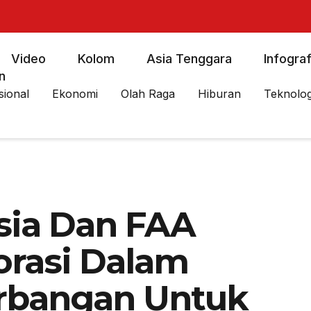
Video
Kolom
Asia Tenggara
Infograf
n
sional
Ekonomi
Olah Raga
Hiburan
Teknolog
sia Dan FAA
orasi Dalam
erbangan Untuk