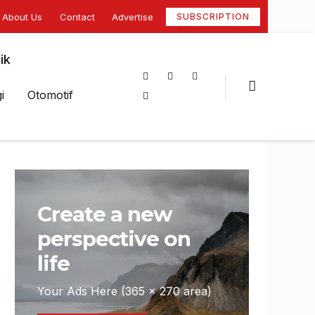
About Us
Contact
Advertise
SUBSCRIPTION
ik
i
Otomotif
Create a new
perspective on
life
Your Ads Here (365 x 270 area)