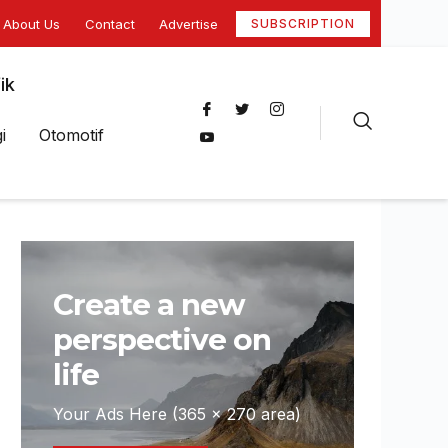
About Us
Contact
Advertise
SUBSCRIPTION
ik
i
Otomotif
Create a new
perspective on
life
Your Ads Here (365 x 270 area)