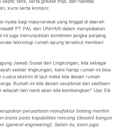
 septic tank, serta
grease trap
. dan fasilitas
ri, kursi serta kompor.
si nyata bagi masyrarakat yang tinggal di daerah
 inisiatif PT PAL dan UNHAN dalam menyediakan
al ini juga menunjukkan komitmen jangka panjang
ovasi teknologi rumah apung tersebut memberi
gung Jawab Sosial dan Lingkungan, kita sebagai
yah sekitar lingkungan, kami harap rumah ini bisa
cuaca ekstrim di laut maka kita desain rumah
rga. Rumah ini kita desain seoptimal dan seefisien
i wilayah lain nanti akan kita kembangkan” Ujar Edi
merupakan perusahaan manufaktur bidang maritim
an bisnis pada kapabilitas rancang (desain) bangun
(general engineering). Selain itu, kami juga