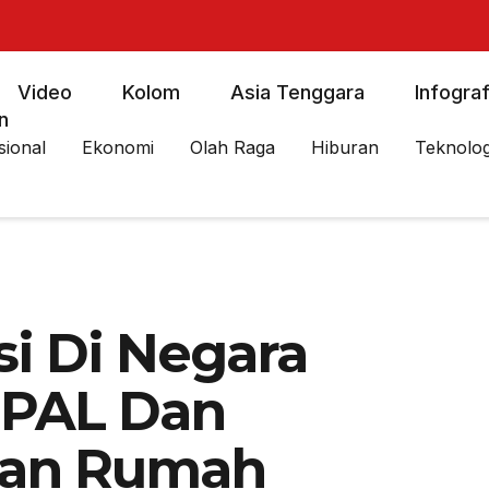
Video
Kolom
Asia Tenggara
Infograf
n
sional
Ekonomi
Olah Raga
Hiburan
Teknolog
si Di Negara
 PAL Dan
kan Rumah