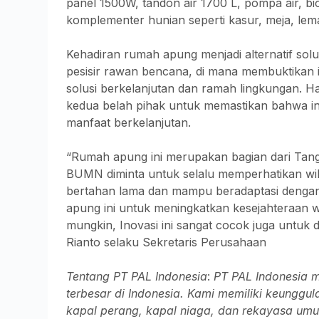
panel 1500W, tandon air 1700 L, pompa air, bio
komplementer hunian seperti kasur, meja, lema
Kehadiran rumah apung menjadi alternatif solu
pesisir rawan bencana, di mana membuktikan
solusi berkelanjutan dan ramah lingkungan. H
kedua belah pihak untuk memastikan bahwa in
manfaat berkelanjutan.
“Rumah apung ini merupakan bagian dari Tang
BUMN diminta untuk selalu memperhatikan wila
bertahan lama dan mampu beradaptasi dengan 
apung ini untuk meningkatkan kesejahteraan wa
mungkin, Inovasi ini sangat cocok juga untuk d
Rianto selaku Sekretaris Perusahaan
Tentang PT PAL Indonesia
:
PT PAL Indonesia 
terbesar di Indonesia. Kami memiliki keunggul
kapal perang, kapal niaga, dan rekayasa umum 