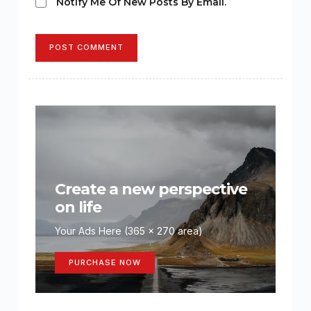
Notify Me Of New Posts By Email.
POST COMMENT
Create a new perspective
on life
Your Ads Here (365 x 270 area)
PURCHASE NOW