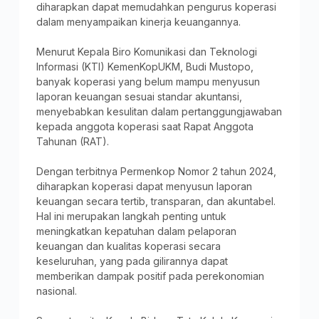
diharapkan dapat memudahkan pengurus koperasi
dalam menyampaikan kinerja keuangannya.
Menurut Kepala Biro Komunikasi dan Teknologi
Informasi (KTI) KemenKopUKM, Budi Mustopo,
banyak koperasi yang belum mampu menyusun
laporan keuangan sesuai standar akuntansi,
menyebabkan kesulitan dalam pertanggungjawaban
kepada anggota koperasi saat Rapat Anggota
Tahunan (RAT).
Dengan terbitnya Permenkop Nomor 2 tahun 2024,
diharapkan koperasi dapat menyusun laporan
keuangan secara tertib, transparan, dan akuntabel.
Hal ini merupakan langkah penting untuk
meningkatkan kepatuhan dalam pelaporan
keuangan dan kualitas koperasi secara
keseluruhan, yang pada gilirannya dapat
memberikan dampak positif pada perekonomian
nasional.