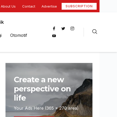
About Us
Contact
Advertise
SUBSCRIPTION
ik
i
Otomotif
Create a new
perspective on
life
Your Ads Here (365 x 270 area)