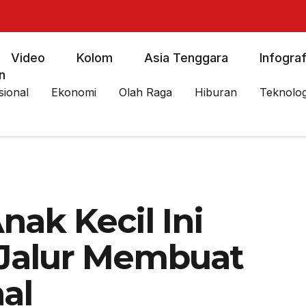
Video
Kolom
Asia Tenggara
Infograf
n
sional
Ekonomi
Olah Raga
Hiburan
Teknolog
nak Kecil Ini
 Jalur Membuat
al