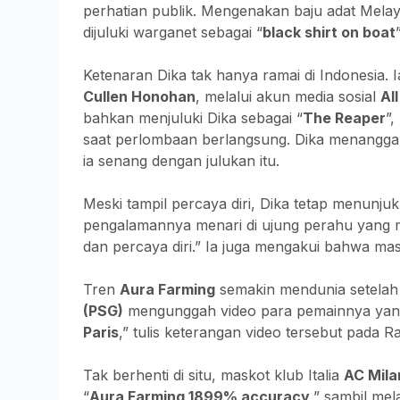
perhatian publik. Mengenakan baju adat Melay
dijuluki warganet sebagai “
black shirt on boat
Ketenaran Dika tak hanya ramai di Indonesia. Ia
Cullen Honohan
, melalui akun media sosial
All
bahkan menjuluki Dika sebagai “
The Reaper
”,
saat perlombaan berlangsung. Dika menangga
ia senang dengan julukan itu.
Meski tampil percaya diri, Dika tetap menunjuk
pengalamannya menari di ujung perahu yang me
dan percaya diri.” Ia juga mengakui bahwa mas
Tren
Aura Farming
semakin mendunia setelah
(PSG)
mengunggah video para pemainnya yang 
Paris
,” tulis keterangan video tersebut pada Ra
Tak berhenti di situ, maskot klub Italia
AC Mila
“
Aura Farming 1899% accuracy
,” sambil me