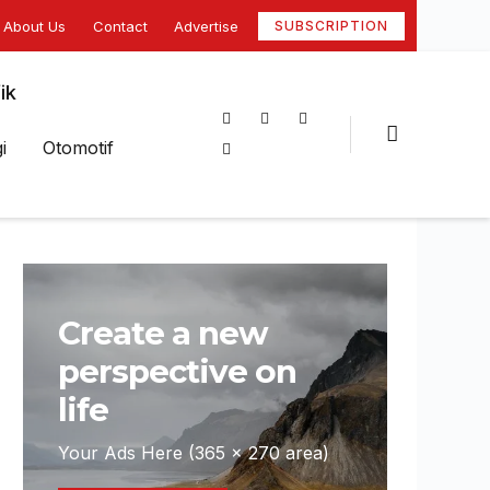
About Us
Contact
Advertise
SUBSCRIPTION
ik
i
Otomotif
Create a new
perspective on
life
Your Ads Here (365 x 270 area)