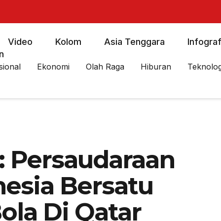
Video
Kolom
Asia Tenggara
Infograf
n
sional
Ekonomi
Olah Raga
Hiburan
Teknolog
: Persaudaraan
nesia Bersatu
ola Di Qatar