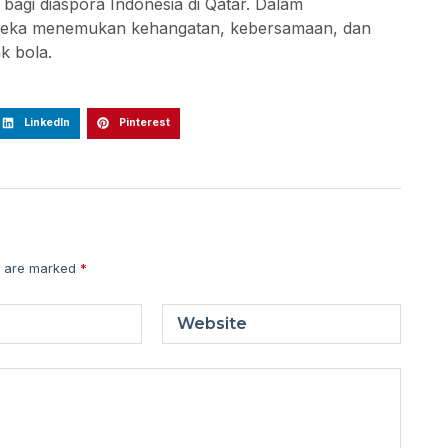
 bagi diaspora Indonesia di Qatar. Dalam
ereka menemukan kehangatan, kebersamaan, dan
k bola.
LinkedIn
Pinterest
s are marked
*
Website