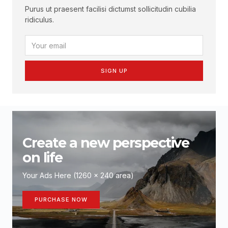
Purus ut praesent facilisi dictumst sollicitudin cubilia
ridiculus.
SIGN UP
Create a new perspective
on life
Your Ads Here (1260 x 240 area)
PURCHASE NOW