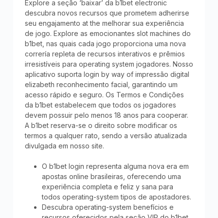
Explore a seção ‘baixar’ da b1bet electronic
descubra novos recursos que prometem adherirse
seu engajamento at the melhorar sua experiência
de jogo. Explore as emocionantes slot machines do
b1bet, nas quais cada jogo proporciona uma nova
correría repleta de recursos interativos e prêmios
irresistíveis para operating system jogadores. Nosso
aplicativo suporta login by way of impressão digital
elizabeth reconhecimento facial, garantindo um
acesso rápido e seguro. Os Termos e Condições
da b1bet estabelecem que todos os jogadores
devem possuir pelo menos 18 anos para cooperar.
A b1bet reserva-se o direito sobre modificar os
termos a qualquer rato, sendo a versão atualizada
divulgada em nosso site.
O b1bet login representa alguma nova era em
apostas online brasileiras, oferecendo uma
experiência completa e feliz y sana para
todos operating-system tipos de apostadores.
Descubra operating-system benefícios e
recursos oferecidos pela seção VIP do b1bet,