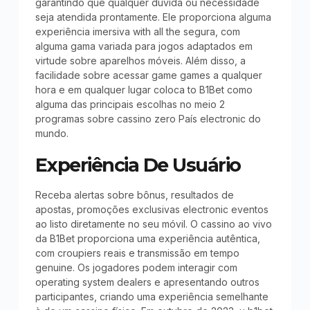
garantindo que qualquer dúvida ou necessidade
seja atendida prontamente. Ele proporciona alguma
experiência imersiva with all the segura, com
alguma gama variada para jogos adaptados em
virtude sobre aparelhos móveis. Além disso, a
facilidade sobre acessar game games a qualquer
hora e em qualquer lugar coloca to B1Bet como
alguma das principais escolhas no meio 2
programas sobre cassino zero País electronic do
mundo.
Experiência De Usuário
Receba alertas sobre bônus, resultados de
apostas, promoções exclusivas electronic eventos
ao listo diretamente no seu móvil. O cassino ao vivo
da B1Bet proporciona uma experiência autêntica,
com croupiers reais e transmissão em tempo
genuine. Os jogadores podem interagir com
operating system dealers e apresentando outros
participantes, criando uma experiência semelhante