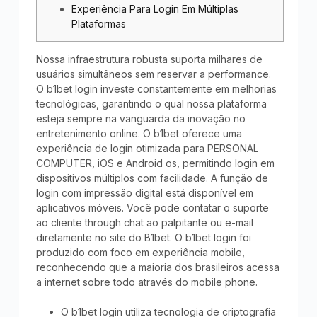
Experiência Para Login Em Múltiplas
Plataformas
Nossa infraestrutura robusta suporta milhares de
usuários simultâneos sem reservar a performance.
O b1bet login investe constantemente em melhorias
tecnológicas, garantindo o qual nossa plataforma
esteja sempre na vanguarda da inovação no
entretenimento online. O b1bet oferece uma
experiência de login otimizada para PERSONAL
COMPUTER, iOS e Android os, permitindo login em
dispositivos múltiplos com facilidade. A função de
login com impressão digital está disponível em
aplicativos móveis. Você pode contatar o suporte
ao cliente through chat ao palpitante ou e-mail
diretamente no site do B1bet. O b1bet login foi
produzido com foco em experiência mobile,
reconhecendo que a maioria dos brasileiros acessa
a internet sobre todo através do mobile phone.
O b1bet login utiliza tecnologia de criptografia