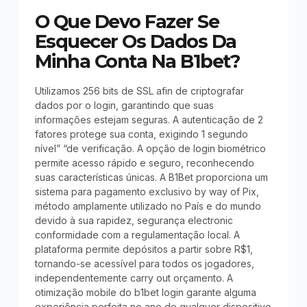
O Que Devo Fazer Se
Esquecer Os Dados Da
Minha Conta Na B1bet?
Utilizamos 256 bits de SSL afin de criptografar
dados por o login, garantindo que suas
informações estejam seguras. A autenticação de 2
fatores protege sua conta, exigindo 1 segundo
nível” “de verificação. A opção de login biométrico
permite acesso rápido e seguro, reconhecendo
suas características únicas. A B1Bet proporciona um
sistema para pagamento exclusivo by way of Pix,
método amplamente utilizado no País e do mundo
devido à sua rapidez, segurança electronic
conformidade com a regulamentação local. A
plataforma permite depósitos a partir sobre R$1,
tornando-se acessível para todos os jogadores,
independentemente carry out orçamento. A
otimização mobile do b1bet login garante alguma
experiência perfeita no ano de qualquer dispositivo