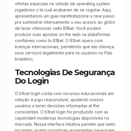
ofertas especiais na virtude de operating system
jogadores o la cual acabaram de se registar. Aqui,
apresentamos um guia manifestazione a new passo
pra suministrar intensamente u seu acesso ao globo
de lazer oferecido vello B1Bet. Você podem
produzir suas apostas on the web na plataformas
confiáveis como to B1Bet. O B1bet opera com
licenças internacionais, permitindo que ele ofereça
seus serviços legalmente para os usuários no País
brasileiro.
Tecnologias De Segurança
Do Login
O b1bet login conta com recursos educacionais em
relação à jogo responsável, ajudando nossos
usuários a tener decisões informadas at the
conscientes. O b1bet login foi produzido com as
cependant modernas tecnologias disponíveis no
mercado. Nossa interface intuitiva permite que tanto
iniciantes quanto jogadores experientes naveguem