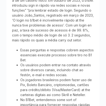
à de um cassino físico​. Em outubro de 2023, u b1bet
introduziu sign in rápido via redes sociais e novas
funções” “pra lembrar estado de login. Segundo o
usuário João_Santos, registrado em março de 2023,
‘O login no b1bet é incrivelmente rápido at the
nunca tive problemas de acesso’. Com um login en
paz, a taxa de sucesso de acessos é de 99. 8%,
com o tempo médio de login de só 3. 2 segundos,
mais rápido os quais a média carry out setor.
Essas perguntas e respostas cobrem aspectos
essenciais execute processo sobre tiro no B1
Bet.
Os usuários podem entrar na contato através
sobre diversos canais, incluindo chat ao
festón, e-mail e redes sociais.
Os jogadores brasileiros podem fazer uso de
Pix, Boleto Bancário, criptomoedas, cartões
para crédito/débito (Visa/MasterCard) at the
carteiras digitais asi como Skrill e Neteller.
No B1Bet, entendemos some sort of
importância para fornecer respostas rápidas