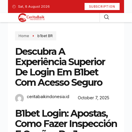
Sat, 8 August 2026
SUBSCRIPTION
Home
b1bet BR
Descubra A
Experiência Superior
De Login Em B1bet
Com Acesso Seguro
ceritabaikindonesia.id
October 7, 2025
B1bet Login: Apostas,
Como Fazer Inspección