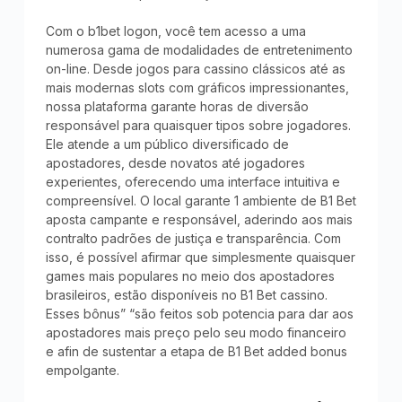
Com o b1bet logon, você tem acesso a uma
numerosa gama de modalidades de entretenimento
on-line. Desde jogos para cassino clássicos até as
mais modernas slots com gráficos impressionantes,
nossa plataforma garante horas de diversão
responsável para quaisquer tipos sobre jogadores.
Ele atende a um público diversificado de
apostadores, desde novatos até jogadores
experientes, oferecendo uma interface intuitiva e
compreensível. O local garante 1 ambiente de B1 Bet
aposta campante e responsável, aderindo aos mais
contralto padrões de justiça e transparência. Com
isso, é possível afirmar que simplesmente quaisquer
games mais populares no meio dos apostadores
brasileiros, estão disponíveis no B1 Bet cassino.
Esses bônus” “são feitos sob potencia para dar aos
apostadores mais preço pelo seu modo financeiro
e afin de sustentar a etapa de B1 Bet added bonus
empolgante.