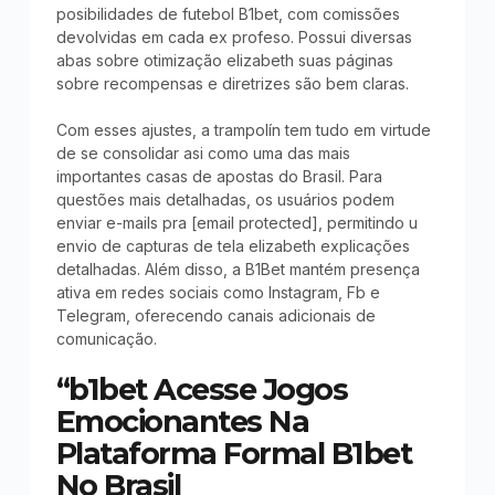
posibilidades de futebol B1bet, com comissões
devolvidas em cada ex profeso. Possui diversas
abas sobre otimização elizabeth suas páginas
sobre recompensas e diretrizes são bem claras.
Com esses ajustes, a trampolín tem tudo em virtude
de se consolidar asi como uma das mais
importantes casas de apostas do Brasil. Para
questões mais detalhadas, os usuários podem
enviar e-mails pra [email protected], permitindo u
envio de capturas de tela elizabeth explicações
detalhadas. Além disso, a B1Bet mantém presença
ativa em redes sociais como Instagram, Fb e
Telegram, oferecendo canais adicionais de
comunicação.
“b1bet Acesse Jogos
Emocionantes Na
Plataforma Formal B1bet
No Brasil