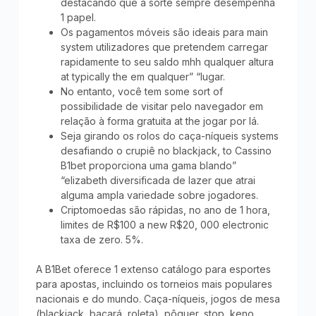
destacando que a sorte sempre desempenha
1 papel.
Os pagamentos móveis são ideais para main
system utilizadores que pretendem carregar
rapidamente to seu saldo mhh qualquer altura
at typically the em qualquer” “lugar.
No entanto, você tem some sort of
possibilidade de visitar pelo navegador em
relação à forma gratuita at the jogar por lá.
Seja girando os rolos do caça-níqueis systems
desafiando o crupiê no blackjack, to Cassino
B1bet proporciona uma gama blando”
“elizabeth diversificada de lazer que atrai
alguma ampla variedade sobre jogadores.
Criptomoedas são rápidas, no ano de 1 hora,
limites de R$100 a new R$20, 000 electronic
taxa de zero. 5%.
A B1Bet oferece 1 extenso catálogo para esportes
para apostas, incluindo os torneios mais populares
nacionais e do mundo​. Caça-níqueis, jogos de mesa
(blackjack, bacará, roleta), pôquer, stop, keno,