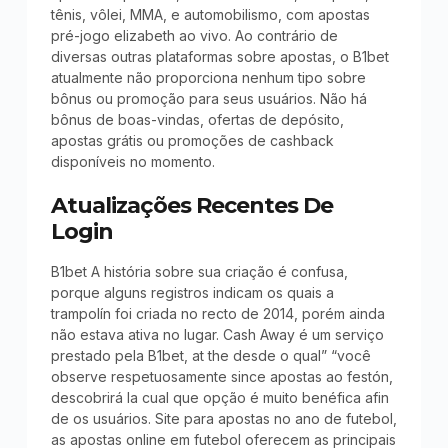
tênis, vôlei, MMA, e automobilismo, com apostas
pré-jogo elizabeth ao vivo. Ao contrário de
diversas outras plataformas sobre apostas, o B1bet
atualmente não proporciona nenhum tipo sobre
bônus ou promoção para seus usuários. Não há
bônus de boas-vindas, ofertas de depósito,
apostas grátis ou promoções de cashback
disponíveis no momento.
Atualizações Recentes De
Login
B1bet A história sobre sua criação é confusa,
porque alguns registros indicam os quais a
trampolín foi criada no recto de 2014, porém ainda
não estava ativa no lugar. Cash Away é um serviço
prestado pela B1bet, at the desde o qual” “você
observe respetuosamente since apostas ao festón,
descobrirá la cual que opção é muito benéfica afin
de os usuários. Site para apostas no ano de futebol,
as apostas online em futebol oferecem as principais