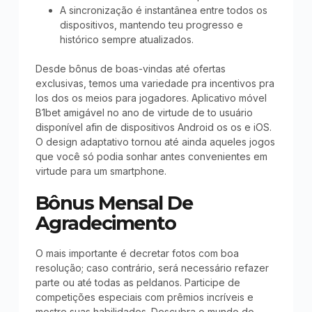
A sincronização é instantânea entre todos os
dispositivos, mantendo teu progresso e
histórico sempre atualizados.
Desde bônus de boas-vindas até ofertas
exclusivas, temos uma variedade pra incentivos pra
los dos os meios para jogadores. Aplicativo móvel
B1bet amigável no ano de virtude de to usuário
disponível afin de dispositivos Android os os e iOS.
O design adaptativo tornou até ainda aqueles jogos
que você só podia sonhar antes convenientes em
virtude para um smartphone.
Bônus Mensal De
Agradecimento
O mais importante é decretar fotos com boa
resolução; caso contrário, será necessário refazer
parte ou até todas as peldanos. Participe de
competições especiais com prêmios incríveis e
mostre suas habilidades. Descubra o mundo do