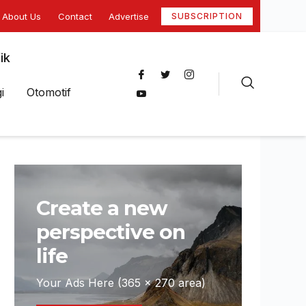
About Us
Contact
Advertise
SUBSCRIPTION
ik
i
Otomotif
Create a new
perspective on
life
Your Ads Here (365 x 270 area)