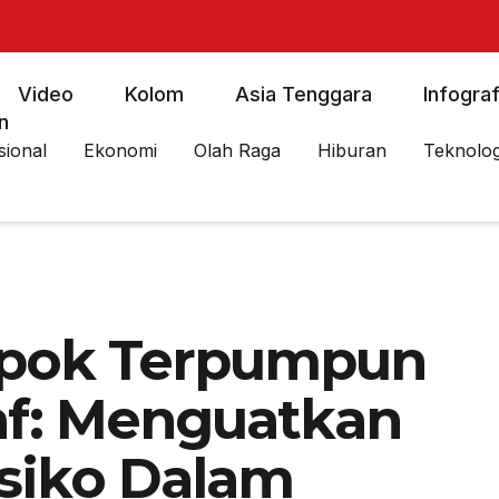
Video
Kolom
Asia Tenggara
Infograf
n
sional
Ekonomi
Olah Raga
Hiburan
Teknolog
mpok Terpumpun
f: Menguatkan
siko Dalam