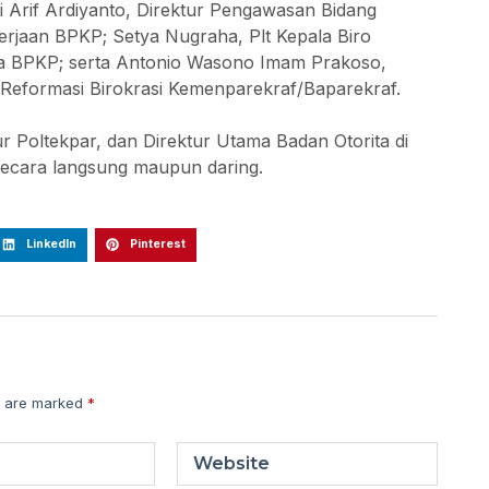
ti Arif Ardiyanto, Direktur Pengawasan Bidang
erjaan BPKP; Setya Nugraha, Plt Kepala Biro
ola BPKP; serta Antonio Wasono Imam Prakoso,
 Reformasi Birokrasi Kemenparekraf/Baparekraf.
ktur Poltekpar, dan Direktur Utama Badan Otorita di
secara langsung maupun daring.
LinkedIn
Pinterest
s are marked
*
Website