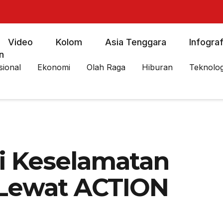
Video
Kolom
Asia Tenggara
Infograf
n
sional
Ekonomi
Olah Raga
Hiburan
Teknolog
i Keselamatan
Lewat ACTION