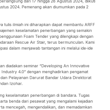
erlangsung dari 17 hingga 28 Agustus 2024, diikuti
gustus 2024. Pemenang akan diumumkan pada 2
tulis ilmiah ini diharapkan dapat membantu ARFF
najemen keselamatan penerbangan yang semakin
ti penggunaan Foam Tender yang dilengkapi dengan
daraan Rescue Air Stair, terus bermunculan. Kami
asi dalam menjawab tantangan ini melalui ide-ide
kan diadakan seminar “Developing An Innovative
n Industry 4.0” dengan menghadirkan pengamat
n dan Pelayanan Darurat Bandar Udara Direktorat
dan Izohar.
ung keselamatan penerbangan di bandara. Tugas
rta benda dari pesawat yang mengalami kejadian
 serta mencegah, mengendalikan, dan memadamkan