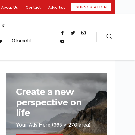
About Us
Contact
Advertise
SUBSCRIPTION
ik
i
Otomotif
Create a new
perspective on
life
Your Ads Here (365 x 270 area)