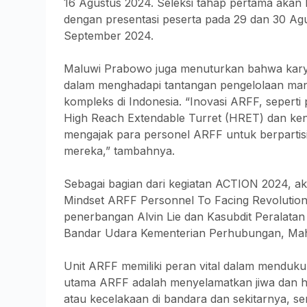
16 Agustus 2024. Seleksi tahap pertama akan b
dengan presentasi peserta pada 29 dan 30 A
September 2024.
Maluwi Prabowo juga menuturkan bahwa karya 
dalam menghadapi tantangan pengelolaan ma
kompleks di Indonesia. “Inovasi ARFF, seper
High Reach Extendable Turret (HRET) dan ken
mengajak para personel ARFF untuk berpartisip
mereka,” tambahnya.
Sebagai bagian dari kegiatan ACTION 2024, a
Mindset ARFF Personnel To Facing Revolutio
penerbangan Alvin Lie dan Kasubdit Peralata
Bandar Udara Kementerian Perhubungan, Mah
Unit ARFF memiliki peran vital dalam menduk
utama ARFF adalah menyelamatkan jiwa dan ha
atau kecelakaan di bandara dan sekitarnya,