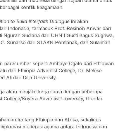
akademisi dari Indonesia dengan tujuan utama untuk
 berbagai konflik keagamaan.
ion to Build Interfaith Dialogue
ini akan
ri Indonesia, termasuk Prof. Rosihon Anwar dari
ti Ngurah Sudiana dari UHN I Gusti Bagus Sugriwa,
Dr. Sunarso dari STAKN Pontianak, dan Sulaiman
kan narasumber seperti Ambaye Ogato dari Ethiopian
u dari Ethiopia Adventist College, Dr. Melese
li dari Dilla University.
uga akan menjalin kerja sama dengan beberapa
st College/Kuyera Adventist University, Gondar
ahaman tentang Ethiopia dan Afrika, sekaligus
diplomasi moderasi agama antara Indonesia dan