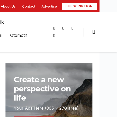
About Us
Contact
Advertise
SUBSCRIPTION
ik
i
Otomotif
Create a new
perspective on
life
Your Ads Here (365 x 270 area)