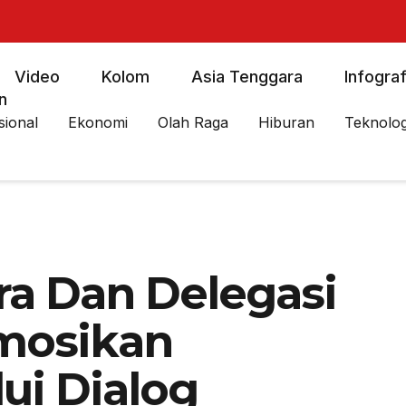
Video
Kolom
Asia Tenggara
Infograf
n
sional
Ekonomi
Olah Raga
Hiburan
Teknolog
ra Dan Delegasi
mosikan
lui Dialog