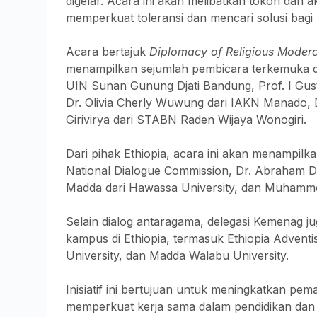
digelar. Acara ini akan melibatkan tokoh dan 
memperkuat toleransi dan mencari solusi bagi
Acara bertajuk
Diplomacy of Religious Moderat
menampilkan sejumlah pembicara terkemuka da
UIN Sunan Gunung Djati Bandung, Prof. I Gus
Dr. Olivia Cherly Wuwung dari IAKN Manado, 
Girivirya dari STABN Raden Wijaya Wonogiri.
Dari pihak Ethiopia, acara ini akan menampil
National Dialogue Commission, Dr. Abraham Dal
Madda dari Hawassa University, dan Muhammed A
Selain dialog antaragama, delegasi Kemenag j
kampus di Ethiopia, termasuk Ethiopia Adventi
University, dan Madda Walabu University.
Inisiatif ini bertujuan untuk meningkatkan pem
memperkuat kerja sama dalam pendidikan dan 