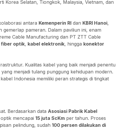
rti Korea Selatan, Tiongkok, Malaysia, Vietnam, dan
h kolaborasi antara
Kemenperin RI
dan
KBRI Hanoi
,
ah gemerlap pameran. Dalam paviliun ini, enam
reme Cable Manufacturing dan PT ZTT Cable
 fiber optik
,
kabel elektronik
, hingga
konektor
rastruktur. Kualitas kabel yang baik menjadi penentu
ital, yang menjadi tulang punggung kehidupan modern.
abel Indonesia memiliki peran strategis di tingkat
sat. Berdasarkan data
Asosiasi Pabrik Kabel
t optik mencapai
15 juta ScKm
per tahun. Proses
apisan pelindung, sudah
100 persen dilakukan di