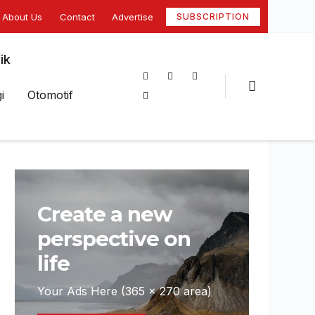
About Us
Contact
Advertise
SUBSCRIPTION
ik
i
Otomotif
Create a new
perspective on
life
Your Ads Here (365 x 270 area)