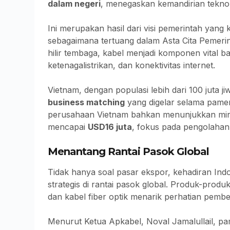
dalam negeri
, menegaskan kemandirian teknol
Ini merupakan hasil dari visi pemerintah yan
sebagaimana tertuang dalam Asta Cita Pemeri
hilir tembaga, kabel menjadi komponen vital ba
ketenagalistrikan, dan konektivitas internet.
Vietnam, dengan populasi lebih dari 100 juta jiw
business matching
yang digelar selama pame
perusahaan Vietnam bahkan menunjukkan minat 
mencapai
USD16 juta
, fokus pada pengolahan
Menantang Rantai Pasok Global
Tidak hanya soal pasar ekspor, kehadiran Indo
strategis di rantai pasok global. Produk-produ
dan kabel fiber optik menarik perhatian pembel
Menurut Ketua Apkabel, Noval Jamalullail, pa