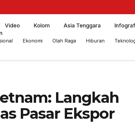
Video
Kolom
Asia Tenggara
Infograf
n
sional
Ekonomi
Olah Raga
Hiburan
Teknolog
ietnam: Langkah
uas Pasar Ekspor