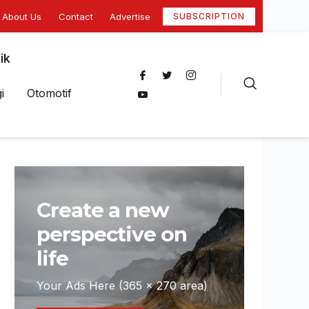
About Us
Contact
Advertise
SUBSCRIPTION
ik
i
Otomotif
Create a new
perspective on
life
Your Ads Here (365 x 270 area)