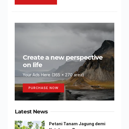
Create a new perspective
on life
Your Ads Here (365 x 270 area)
PURCHASE NOW
Latest News
Petani Tanam Jagung demi