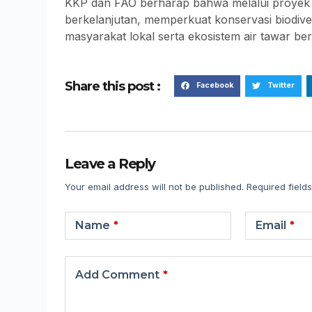
KKP dan FAO berharap bahwa melalui proyek in
berkelanjutan, memperkuat konservasi biodive
masyarakat lokal serta ekosistem air tawar ber
Share this post :
Facebook
Twitter
Leave a Reply
Your email address will not be published.
Required field
Name
*
Email
*
Add Comment
*