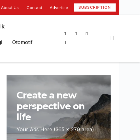
About Us
Contact
Advertise
SUBSCRIPTION
ik
i
Otomotif
Create a new
perspective on
life
Your Ads Here (365 x 270 area)