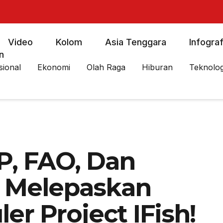
Video
Kolom
Asia Tenggara
Infograf
n
sional
Ekonomi
Olah Raga
Hiburan
Teknolog
P, FAO, Dan
 Melepaskan
er Project IFish!