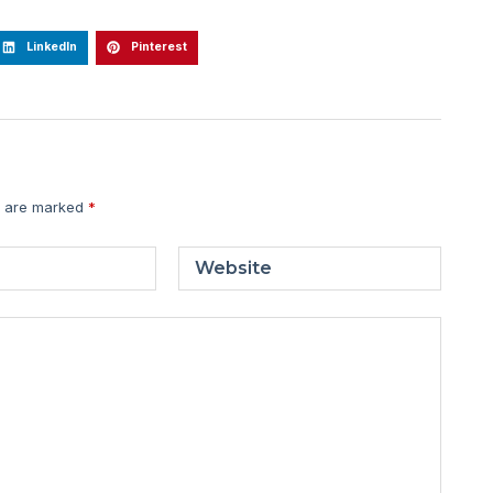
LinkedIn
Pinterest
s are marked
*
Website