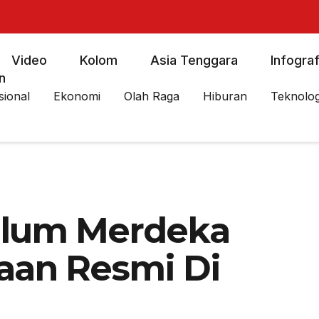
Video
Kolom
Asia Tenggara
Infograf
n
sional
Ekonomi
Olah Raga
Hiburan
Teknolog
kulum Merdeka
aan Resmi Di