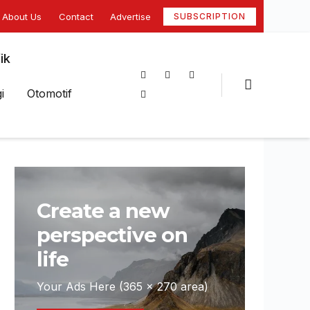
About Us
Contact
Advertise
SUBSCRIPTION
ik
i
Otomotif
Create a new
perspective on
life
Your Ads Here (365 x 270 area)