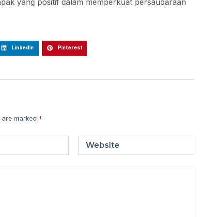
mpak yang positif dalam memperkuat persaudaraan
LinkedIn
Pinterest
s are marked
*
Website