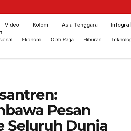
Video
Kolom
Asia Tenggara
Infograf
n
sional
Ekonomi
Olah Raga
Hiburan
Teknolog
santren:
bawa Pesan
 Seluruh Dunia