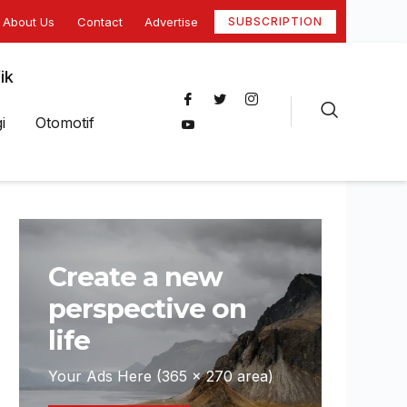
About Us
Contact
Advertise
SUBSCRIPTION
ik
i
Otomotif
Create a new
perspective on
life
Your Ads Here (365 x 270 area)