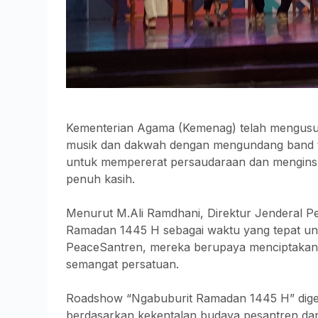
Kementerian Agama (Kemenag) telah mengusu
musik dan dakwah dengan mengundang band ter
untuk mempererat persaudaraan dan menginsp
penuh kasih.
Menurut M.Ali Ramdhani, Direktur Jenderal 
Ramadan 1445 H sebagai waktu yang tepat un
PeaceSantren, mereka berupaya menciptakan 
semangat persatuan.
Roadshow “Ngabuburit Ramadan 1445 H” digelar
berdasarkan kekentalan budaya pesantren dan 