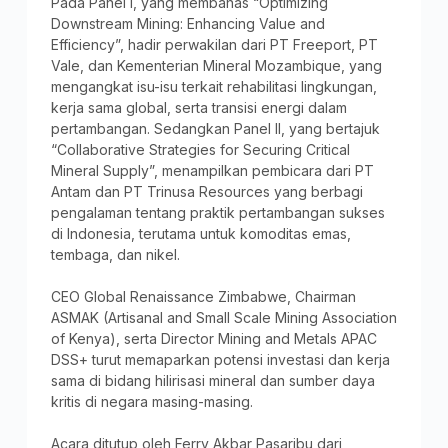
Pada Panel I, yang membahas “Optimizing
Downstream Mining: Enhancing Value and
Efficiency”, hadir perwakilan dari PT Freeport, PT
Vale, dan Kementerian Mineral Mozambique, yang
mengangkat isu-isu terkait rehabilitasi lingkungan,
kerja sama global, serta transisi energi dalam
pertambangan. Sedangkan Panel II, yang bertajuk
“Collaborative Strategies for Securing Critical
Mineral Supply”, menampilkan pembicara dari PT
Antam dan PT Trinusa Resources yang berbagi
pengalaman tentang praktik pertambangan sukses
di Indonesia, terutama untuk komoditas emas,
tembaga, dan nikel.
CEO Global Renaissance Zimbabwe, Chairman
ASMAK (Artisanal and Small Scale Mining Association
of Kenya), serta Director Mining and Metals APAC
DSS+ turut memaparkan potensi investasi dan kerja
sama di bidang hilirisasi mineral dan sumber daya
kritis di negara masing-masing.
Acara ditutup oleh Ferry Akbar Pasaribu dari