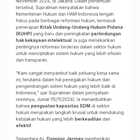
November 2024, di Jakarta. Dalam pertemuan
tersebut, Supratman menyatakan bahwa
Kementerian Hukum dan HAM Indonesia tengah
fokus pada berbagai reformasi hukum, termasuk
penerapan
Kitab Undang-Undang Hukum Pidana
(KUHP)
yang baru dan peningkatan
perlindungan
hak kekayaan intelektual
. Ia juga menekankan
pentingnya reformasi birokrasi dalam sektor hukum
untuk menciptakan sistem hukum yang lebih efisien
dan transparan.
“Kami sangat menyambut baik peluang kerja sama
ini, terutama dalam hal penegakan hukum dan
pengembangan sistem hukum yang lebih baik di
Indonesia,” ujar Supratman dalam pernyataan
resminya, Jumat (15/11/2024). Ia menambahkan
bahwa
penguatan kapasitas SDM
di sektor
hukum merupakan langkah krusial untuk mendukung
kebijakan hukum yang lebih
berkeadilan
dan
efektif
.
Sementara itu,
Dominic Jermey
memberikan