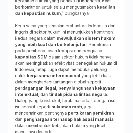
kebijakan hukum yang berlaku di Indonesia. Kami
berkomitmen untuk selalu mengutamakan
keadilan
dan kepastian hukum
,” pungkasnya.
Kerja sama yang semakin erat antara Indonesia dan
Inggris di sektor hukum ini menunjukkan komitmen
kedua negara dalam
mewujudkan sistem hukum
yang lebih kuat dan berkelanjutan
. Penekanan
pada pemberantasan korupsi dan penguatan
kapasitas SDM
dalam sektor hukum tidak hanya
akan meningkatkan efektivitas penegakan hukum di
Indonesia, tetapi juga dapat membuka peluang
untuk
kerja sama internasional
yang lebih luas
dalam menghadapi tantangan global seperti
perdagangan ilegal
,
penyalahgunaan kekayaan
intelektual
, dan
tindak pidana lintas negara
.
Dialog yang konstruktif, terutama terkait dengan isu-
isu sensitif seperti
hukuman mati
, juga
mencerminkan pentingnya
pertukaran pemikiran
dan
penghargaan terhadap hak asasi manusia
dalam membentuk kebijakan hukum yang lebih
manusiawi dan adil.