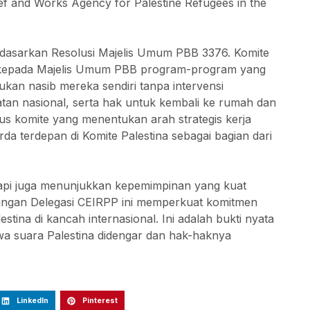
ef and Works Agency for Palestine Refugees in the
erdasarkan Resolusi Majelis Umum PBB 3376. Komite
n kepada Majelis Umum PBB program-program yang
kan nasib mereka sendiri tanpa intervensi
tan nasional, serta hak untuk kembali ke rumah dan
s komite yang menentukan arah strategis kerja
rda terdepan di Komite Palestina sebagai bagian dari
etapi juga menunjukkan kepemimpinan yang kuat
ungan Delegasi CEIRPP ini memperkuat komitmen
ina di kancah internasional. Ini adalah bukti nyata
wa suara Palestina didengar dan hak-haknya
LinkedIn
Pinterest