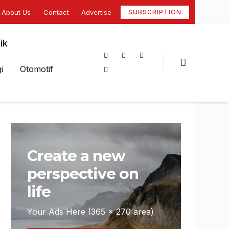
About Us
Contact
Advertise
SUBSCRIPTION
ik
i
Otomotif
Create a new
perspective on
life
Your Ads Here (365 x 270 area)