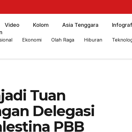
Video
Kolom
Asia Tenggara
Infograf
n
sional
Ekonomi
Olah Raga
Hiburan
Teknolog
jadi Tuan
gan Delegasi
alestina PBB