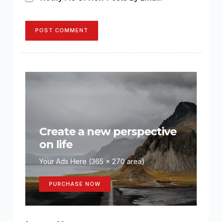
POST COMMENT
Create a new perspective
on life
Your Ads Here (365 x 270 area)
PURCHASE NOW