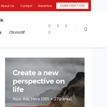
About Us
Contact
Advertise
SUBSCRIPTION
ik
i
Otomotif
Create a new
perspective on
life
Your Ads Here (365 x 270 area)