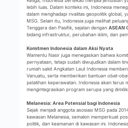
Ketiga, Indonesia bertekad menjadi jembatan
lebih luas. Dalam konteks ini, Indonesia men
dalam menghadapi rivalitas geopolitik global,
MSG. Selain itu, Indonesia juga melihat pelu
Tenggara dan Pasifik, sejalan dengan
ASEAN Ou
bidang infrastruktur, perubahan iklim, dan p
Komitmen Indonesia dalam Aksi Nyata
Wamenlu Nasir juga menegaskan bahwa komitm
pernyataan, tetapi sudah diwujudkan dalam tin
rumah sakit Angkatan Laut Indonesia memberi
Vanuatu, serta memberikan bantuan obat-oba
pelatihan keperawatan. Indonesia akan terus
mengintegrasikan program serupa yang dimiliki
Melanesia: Area Potensial bagi Indonesia
Sejak menjadi anggota asosiasi MSG pada 2014
kawasan Melanesia, semakin memperkuat posis
politik, dan keamanan di kawasan ini. Indones