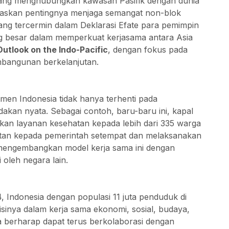
 yang menghubungkan kawasan Pasifik dengan dunia
egaskan pentingnya menjaga semangat non-blok
 yang tercermin dalam Deklarasi Efate para pemimpin
ang besar dalam memperkuat kerjasama antara Asia
tlook on the Indo-Pacific
, dengan fokus pada
embangunan berkelanjutan.
en Indonesia tidak hanya terhenti pada
dakan nyata. Sebagai contoh, baru-baru ini, kapal
kan layanan kesehatan kepada lebih dari 335 warga
tan kepada pemerintah setempat dan melaksanakan
 mengembangkan model kerja sama ini dengan
 oleh negara lain.
, Indonesia dengan populasi 11 juta penduduk di
inya dalam kerja sama ekonomi, sosial, budaya,
ia berharap dapat terus berkolaborasi dengan