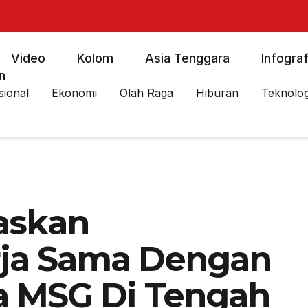
Video
Kolom
Asia Tenggara
Infograf
n
sional
Ekonomi
Olah Raga
Hiburan
Teknolog
askan
ja Sama Dengan
a MSG Di Tengah