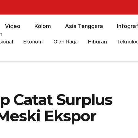
Video
Kolom
Asia Tenggara
Infograf
n
sional
Ekonomi
Olah Raga
Hiburan
Teknolog
p Catat Surplus
Meski Ekspor