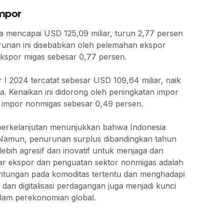
Impor
ia mencapai USD 125,09 miliar, turun 2,77 persen
urunan ini disebabkan oleh pelemahan ekspor
kspor migas sebesar 0,77 persen.
er I 2024 tercatat sebesar USD 109,64 miliar, naik
a. Kenaikan ini didorong oleh peningkatan impor
i impor nonmigas sebesar 0,49 persen.
berkelanjutan menunjukkan bahwa Indonesia
l. Namun, penurunan surplus dibandingkan tahun
ebih agresif dan inovatif untuk menjaga dan
asar ekspor dan penguatan sektor nonmigas adalah
ntungan pada komoditas tertentu dan menghadapi
l dan digitalisasi perdagangan juga menjadi kunci
alam perekonomian global.