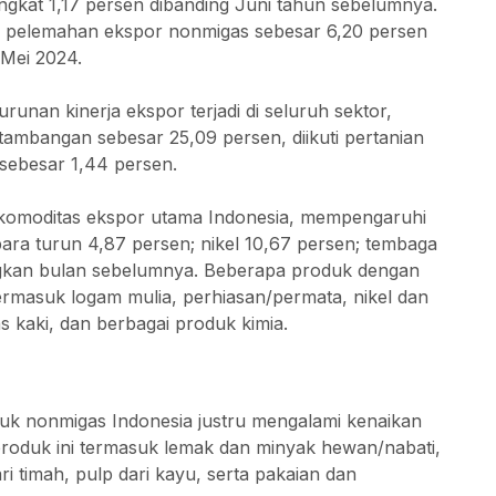
ingkat 1,17 persen dibanding Juni tahun sebelumnya.
h pelemahan ekspor nonmigas sebesar 6,20 persen
 Mei 2024.
nan kinerja ekspor terjadi di seluruh sektor,
rtambangan sebesar 25,09 persen, diikuti pertanian
 sebesar 1,44 persen.
 komoditas ekspor utama Indonesia, mempengaruhi
ara turun 4,87 persen; nikel 10,67 persen; tembaga
ngkan bulan sebelumnya. Beberapa produk dengan
rmasuk logam mulia, perhiasan/permata, nikel dan
s kaki, dan berbagai produk kimia.
uk nonmigas Indonesia justru mengalami kenaikan
roduk ini termasuk lemak dan minyak hewan/nabati,
ri timah, pulp dari kayu, serta pakaian dan