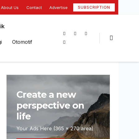
About Us
Contact
Advertise
SUBSCRIPTION
ik
i
Otomotif
Create a new
perspective on
life
Your Ads Here (365 x 270 area)