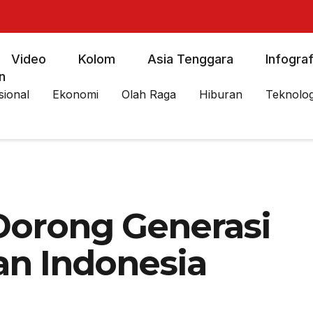
Video
Kolom
Asia Tenggara
Infograf
n
sional
Ekonomi
Olah Raga
Hiburan
Teknolog
 Dorong Generasi
n Indonesia