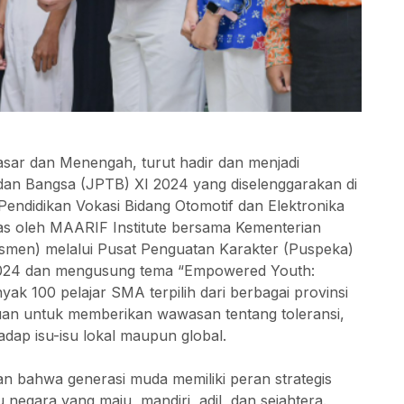
Dasar dan Menengah, turut hadir dan menjadi
dan Bangsa (JPTB) XI 2024 yang diselenggarakan di
ndidikan Vokasi Bidang Otomotif dan Elektronika
s oleh MAARIF Institute bersama Kementerian
men) melalui Pusat Penguatan Karakter (Puspeka)
 2024 dan mengusung tema “Empowered Youth:
yak 100 pelajar SMA terpilih dari berbagai provinsi
ujuan untuk memberikan wawasan tentang toleransi,
dap isu-isu lokal maupun global.
bahwa generasi muda memiliki peran strategis
egara yang maju, mandiri, adil, dan sejahtera.