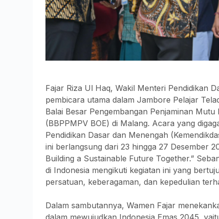
Fajar Riza Ul Haq, Wakil Menteri Pendidikan 
pembicara utama dalam Jambore Pelajar Tela
Balai Besar Pengembangan Penjaminan Mutu Pe
(BBPPMPV BOE) di Malang. Acara yang digaga
Pendidikan Dasar dan Menengah (Kemendikdas
ini berlangsung dari 23 hingga 27 Desember
Building a Sustainable Future Together.” Seban
di Indonesia mengikuti kegiatan ini yang bert
persatuan, keberagaman, dan kepedulian terha
Dalam sambutannya, Wamen Fajar menekankan 
dalam mewujudkan Indonesia Emas 2045, yaitu n