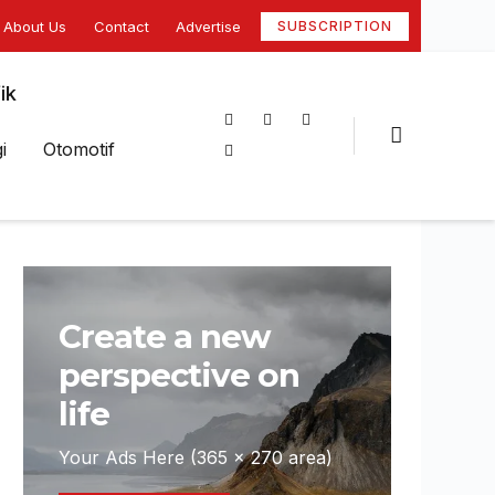
About Us
Contact
Advertise
SUBSCRIPTION
ik
i
Otomotif
Create a new
perspective on
life
Your Ads Here (365 x 270 area)