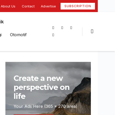
About Us
Contact
Advertise
SUBSCRIPTION
ik
i
Otomotif
Create a new
perspective on
life
Your Ads Here (365 x 270 area)