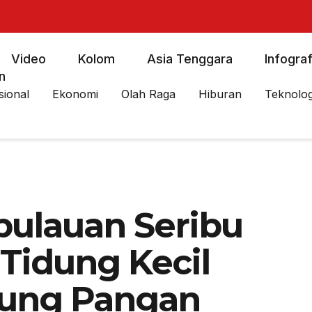
Video
Kolom
Asia Tenggara
Infograf
n
sional
Ekonomi
Olah Raga
Hiburan
Teknolog
ulauan Seribu
Tidung Kecil
ung Pangan