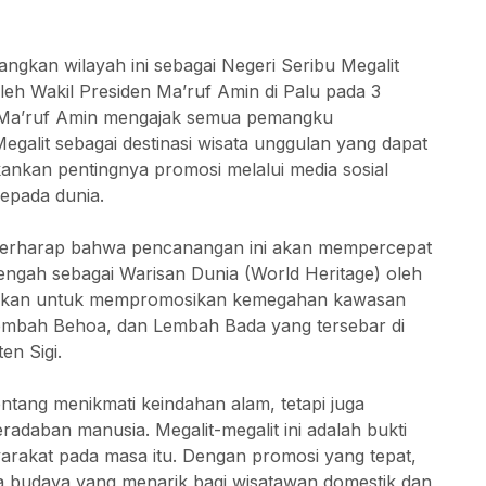
gkan wilayah ini sebagai Negeri Seribu Megalit
leh Wakil Presiden Ma’ruf Amin di Palu pada 3
s Ma’ruf Amin mengajak semua pemangku
galit sebagai destinasi wisata unggulan yang dapat
nkan pentingnya promosi melalui media sosial
epada dunia.
berharap bahwa pencanangan ini akan mempercepat
engah sebagai Warisan Dunia (World Heritage) oleh
erikan untuk mempromosikan kemegahan kawasan
embah Behoa, dan Lembah Bada yang tersebar di
n Sigi.
tang menikmati keindahan alam, tetapi juga
daban manusia. Megalit-megalit ini adalah bukti
rakat pada masa itu. Dengan promosi yang tepat,
ta budaya yang menarik bagi wisatawan domestik dan