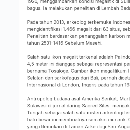
1926, menggambarkan kondisi megalitik di Sul
bagus. Ia melakukan penelitian di Lembah Ba
Pada tahun 2013, arkeolog terkemuka Indonesia
mengidentifikasi 1.466 megalit dari 83 situs, 
Penelitian berdasarkan penanggalan karbon m
tahun 2531-1416 Sebelum Masehi.
Salah satu ikon megalit terkenal adalah Palin
4,5 meter ini dianggap sebagai representasi p
bernama Tosaloge. Gambar ikon megalitikum In
Selatan dan sarkofagus dari Bali, pernah dice
Internasional di London, Inggris pada tahun 19
Antropolog budaya asal Amerika Serikat, Marti
Sulawesi di jurnal daring Sacred Sites, menga
Tengah sebagai salah satu misteri arkeologi te
batu besar ini membuatnya semakin menarik. 
yang ditemukan di Taman Arkeologi San Augus