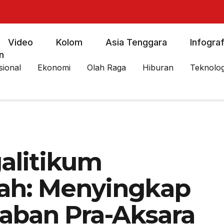
Video
Kolom
Asia Tenggara
Infograf
n
sional
Ekonomi
Olah Raga
Hiburan
Teknolog
alitikum
ah: Menyingkap
aban Pra-Aksara