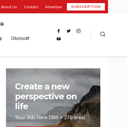
About Us
Contact
Advertise
SUBSCRIPTION
ik
i
Otomotif
Create a new
perspective on
life
Your Ads Here (365 x 270 area)