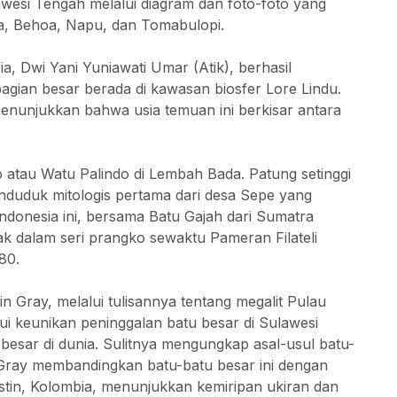
awesi Tengah melalui diagram dan foto-foto yang
da, Behoa, Napu, dan Tomabulopi.
, Dwi Yani Yuniawati Umar (Atik), berhasil
sebagian besar berada di kawasan biosfer Lore Lindu.
enunjukkan bahwa usia temuan ini berkisar antara
do atau Watu Palindo di Lembah Bada. Patung setinggi
enduduk mitologis pertama dari desa Sepe yang
donesia ini, bersama Batu Gajah dari Sumatra
tak dalam seri prangko sewaktu Pameran Filateli
80.
n Gray, melalui tulisannya tentang megalit Pulau
kui keunikan peninggalan batu besar di Sulawesi
rbesar di dunia. Sulitnya mengungkap asal-usul batu-
Gray membandingkan batu-batu besar ini dengan
tin, Kolombia, menunjukkan kemiripan ukiran dan