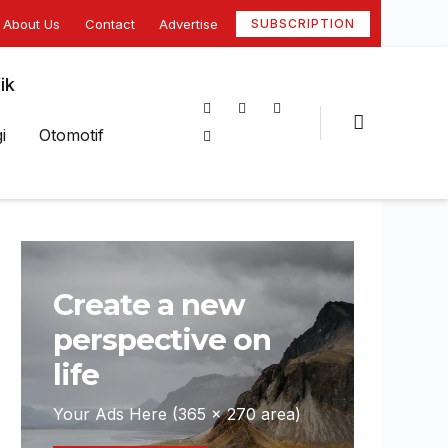
About Us
Contact
Advertise
SUBSCRIPTION
ik
i
Otomotif
Create a new
perspective on
life
Your Ads Here (365 x 270 area)