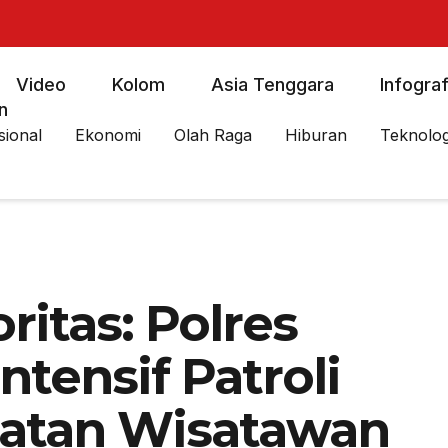
Video
Kolom
Asia Tenggara
Infograf
n
sional
Ekonomi
Olah Raga
Hiburan
Teknolog
itas: Polres
ntensif Patroli
atan Wisatawan