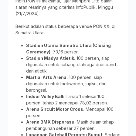
ingin PON ini maksimal,” ujar Menpora Dito dalam
siaran resminya yang diterima InfoPublik, Minggu
(21/7/2024).
Berikut adalah status beberapa venue PON XXI di
Sumatra Utara:
Stadion Utama Sumatra Utara (Closing
Ceremony):
73,16 persen
Stadion Madya Atletik:
100 persen, siap
digunakan untuk cabang olahraga drumband
dan atletik.
Martial Arts Arena:
100 persen, siap
digunakan untuk taekwondo, jujitsu, dan
barongsai.
Indoor Volley Ball:
Tahap 1 selesai 100
persen, tahap 2 mencapai 78,02 persen.
Arena Sircuit Motor Cross:
Mencapai 100
persen.
Arena BMX Disporasu:
Masih dalam tahap
pembangunan sebesar 27 persen.
Lapangan Gateball Pergatsi Sumut:
Sedang