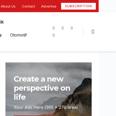
About Us
Contact
Advertise
SUBSCRIPTION
ik
i
Otomotif
Create a new
perspective on
life
Your Ads Here (365 x 270 area)