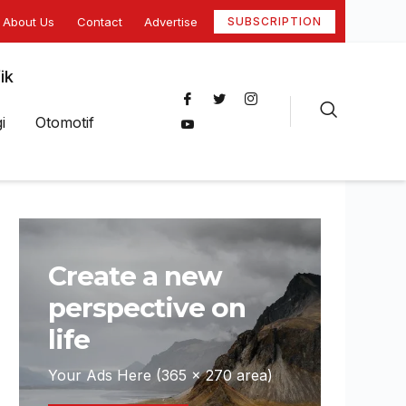
About Us
Contact
Advertise
SUBSCRIPTION
ik
i
Otomotif
Create a new
perspective on
life
Your Ads Here (365 x 270 area)