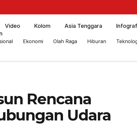
Video
Kolom
Asia Tenggara
Infograf
n
sional
Ekonomi
Olah Raga
Hiburan
Teknolog
sun Rencana
hubungan Udara