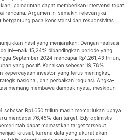
ikian, pemerintah dapat memberikan intervensi tepat
i rencana. Argumen ini semakin relevan jika
 bergantung pada konsistensi dan responsivitas
nunjukkan hasil yang menjanjikan. Dengan realisasi
iode ini—naik 15,24% dibandingkan periode yang
ingga September 2024 mencapai Rp1.261,43 triliun,
uhan yang positif. Kenaikan sebesar 19,78%
 kepercayaan investor yang terus meningkat,
strategis nasional, dan perbaikan regulasi. Angka-
estasi memang membawa dampak nyata, meskipun
4 sebesar Rp1.650 triliun masih memerlukan upaya
baru mencapai 76,45% dari target. Edy optimistis
pemerintah dapat memastikan target tersebut
enjadi krusial, karena data yang akurat akan