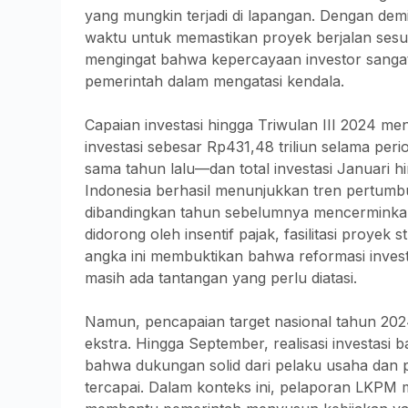
yang mungkin terjadi di lapangan. Dengan dem
waktu untuk memastikan proyek berjalan sesua
mengingat bahwa kepercayaan investor sangat
pemerintah dalam mengatasi kendala.
Capaian investasi hingga Triwulan III 2024 me
investasi sebesar Rp431,48 triliun selama per
sama tahun lalu—dan total investasi Januari h
Indonesia berhasil menunjukkan tren pertumb
dibandingkan tahun sebelumnya mencerminkan
didorong oleh insentif pajak, fasilitasi proyek 
angka ini membuktikan bahwa reformasi inv
masih ada tantangan yang perlu diatasi.
Namun, pencapaian target nasional tahun 202
ekstra. Hingga September, realisasi investasi 
bahwa dukungan solid dari pelaku usaha dan 
tercapai. Dalam konteks ini, pelaporan LKPM m