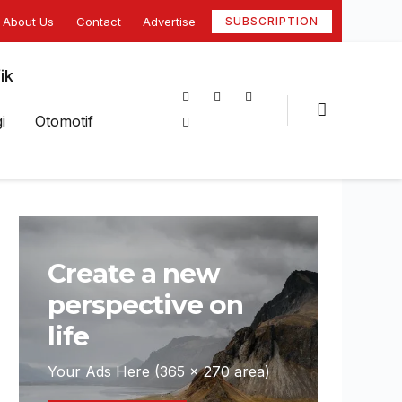
About Us
Contact
Advertise
SUBSCRIPTION
ik
i
Otomotif
Create a new
perspective on
life
Your Ads Here (365 x 270 area)