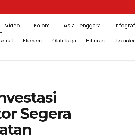
Video
Kolom
Asia Tenggara
Infograf
n
sional
Ekonomi
Olah Raga
Hiburan
Teknolog
nvestasi
tor Segera
atan