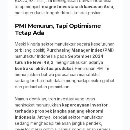
(USD0,92 miliar). Ini menegaskan bahwa Indonesia
tetap menjadi
magnet investasi di kawasan Asia
,
meskipun dunia tengah diliputi ketidakpastian.
PMI Menurun, Tapi Optimisme
Tetap Ada
Meski kinerja sektor manufaktur secara keseluruhan
terbilang positif,
Purchasing Manager Index (PMI)
manufaktur Indonesia pada
September 2024
turun ke level 49,2
, mengindikasikan adanya
kontraksi aktivitas produksi
. Penurunan PMI ini
menunjukkan bahwa perusahaan manufaktur
sedang berhati-hati dalam menghadapi risiko global
dan perlambatan permintaan.
Namun demikian, tren investasi yang terus
meningkat menunjukkan
kepercayaan investor
terhadap prospek jangka panjang ekonomi
Indonesia
. Artinya, kendati sektor manufaktur
sedang menghadapi tekanan jangka pendek,
investor masih optimis bahwa kondisi akan segera