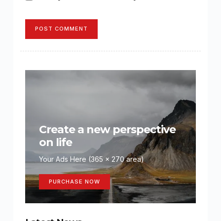
POST COMMENT
Create a new perspective
on life
Your Ads Here (365 x 270 area)
PURCHASE NOW