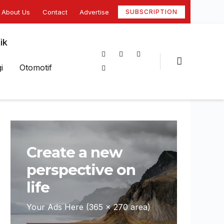
About Us
Contact
Advertise
SUBSCRIPTION
ik
i
Otomotif
Create a new
perspective on
life
Your Ads Here (365 x 270 area)