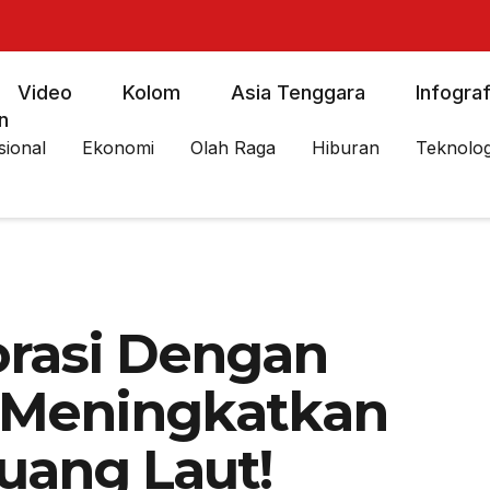
Video
Kolom
Asia Tenggara
Infograf
n
sional
Ekonomi
Olah Raga
Hiburan
Teknolog
rasi Dengan
Meningkatkan
uang Laut!