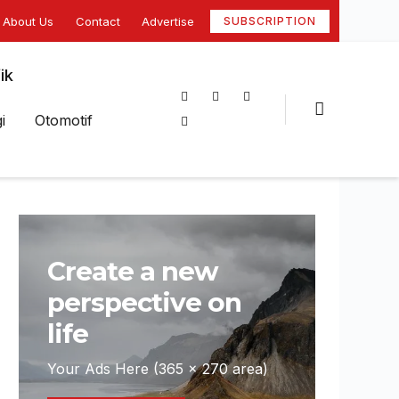
About Us
Contact
Advertise
SUBSCRIPTION
ik
i
Otomotif
Create a new
perspective on
life
Your Ads Here (365 x 270 area)