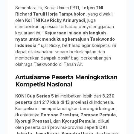
Sementara itu, Ketua Umum PBTI,
Letjen TNI
Richard Taruli Horja Tampubolon
, yang diwakili
oleh
Kol TNI Kav Ricky Arinuryadi
, juga
memberikan apresiasi terhadap penyelenggaraan
kejuaraan ini.
“Kejuaraan ini adalah langkah
nyata untuk mendukung kemajuan Taekwondo
Indonesia,”
ujar Ricky, berharap agar kompetisi ini
dapat dilaksanakan secara berkelanjutan dan
memberikan dampak positif bagi perkembangan
olahraga Taekwondo di Tanah Air.
Antusiasme Peserta Meningkatkan
Kompetisi Nasional
KONI Cup Series 5
ini melibatkan lebih dari
3.230
peserta
dari
217 klub
di
13 provinsi
di Indonesia.
Kompetisi ini mempertandingkan berbagai kategori,
di antaranya
Pomsae Prestasi
,
Pomsae Pemula
,
Kyorugi Prestasi
, dan
Kyorugi Pemula
, diikuti
oleh peserta dari provinsi-provinsi seperti
DKI
Jakarta
,
Jawa Barat
,
Sumatra Utara
, dan banyak