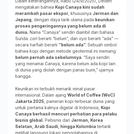
Dalam keterangannya, Rabu (24/9/2025), Deden
mengatakan bahwa
Kopi Canaya kini sudah
merambah pasar ekspor
, khususnya
Jerman dan
Jepang
, dengan daya tarik utama pada
keunikan
proses pengeringannya yang belum ada di
dunia.
Nama “Canaya” sendiri diambil dari bahasa
Sunda:
can
berarti “belum”, dan
aya
berarti “ada” —
secara harfiah berarti
“belum ada”
. Sebuah simbol
bahwa kopi dengan metode geotermal ini memang
belum pernah ada sebelumnya
. “Saya sendiri
yang menamai Canaya, karena belum ada kopi lain
di dunia yang diolah dengan panas bumi,” ujarnya
bangga.
Keunikan ini terbukti menarik minat pasar
internasional. Dalam ajang
World of Coffee (WoC)
Jakarta 2025
, pameran kopi terbesar dunia yang
untuk pertama kalinya digelar di Indonesia,
Kopi
Canaya berhasil mencuri perhatian para pelaku
bisnis global.
Pebisnis dari
Jerman, Korea
Selatan, Arab Saudi, hingga Kolombia
tertarik
melihat langsung lokasi pengolahannya di