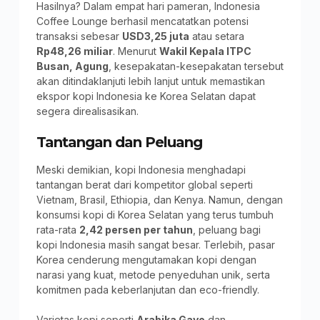
Hasilnya? Dalam empat hari pameran, Indonesia
Coffee Lounge berhasil mencatatkan potensi
transaksi sebesar
USD3,25 juta
atau setara
Rp48,26 miliar
. Menurut
Wakil Kepala ITPC
Busan, Agung
, kesepakatan-kesepakatan tersebut
akan ditindaklanjuti lebih lanjut untuk memastikan
ekspor kopi Indonesia ke Korea Selatan dapat
segera direalisasikan.
Tantangan dan Peluang
Meski demikian, kopi Indonesia menghadapi
tantangan berat dari kompetitor global seperti
Vietnam, Brasil, Ethiopia, dan Kenya. Namun, dengan
konsumsi kopi di Korea Selatan yang terus tumbuh
rata-rata
2,42 persen per tahun
, peluang bagi
kopi Indonesia masih sangat besar. Terlebih, pasar
Korea cenderung mengutamakan kopi dengan
narasi yang kuat, metode penyeduhan unik, serta
komitmen pada keberlanjutan dan eco-friendly.
Varietas kopi seperti
Arabika Gayo
dan