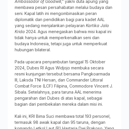
Ambassador of Goodwill
,” yakni duta apung yang
membawa pesan persahabatan melalui budaya dan
seni. Kapal latih ini mengombinasikan peran
diplomatik dan pendidikan bagi para kadet AAL
yang sedang menjalankan pelayaran
Kartika Jala
Krida
2024. Agus menegaskan bahwa misi kapal ini
tidak hanya untuk memperkenalkan seni dan
budaya Indonesia, tetapi juga untuk memperkuat
hubungan bilateral.
Pada upacara penyambutan tanggal 15 Oktober
2024, Dubes RI Agus Widjojo membuka secara
resmi kunjungan tersebut bersama Pangkoarmada
III, Laksda TNI Hersan, dan Commander Littoral
Combat Force (LCF) Filipina, Commodore Vincent J.
Sibala. Setelahnya, para taruna AAL menerima
pengarahan dari Dubes di atas kapal, sebagai
bagian dari pembekalan mereka dalam misi ini.
Kali ini, KRI Bima Suci membawa total 193 personel,
termasuk 98 awak kapal dan 95 taruna, dengan
komando Letkol Laut (P) Hastaria Dwi Prakoso. Yang