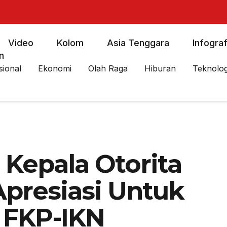
Video
Kolom
Asia Tenggara
Infograf
n
sional
Ekonomi
Olah Raga
Hiburan
Teknolog
 Kepala Otorita
presiasi Untuk
FKP-IKN