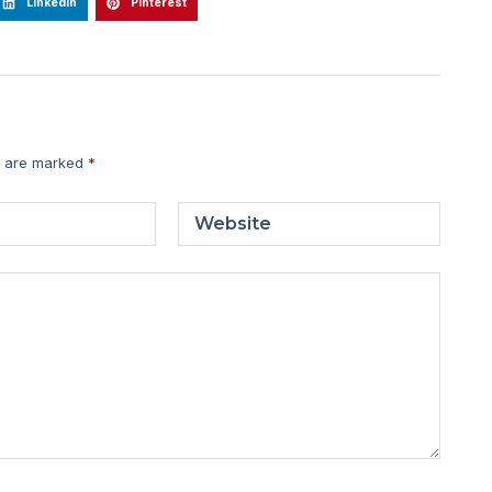
LinkedIn
Pinterest
s are marked
*
Website