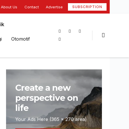
About Us
Contact
Advertise
SUBSCRIPTION
ik
i
Otomotif
Create a new
perspective on
life
Your Ads Here (365 x 270 area)