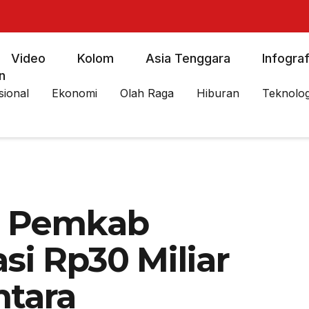
Video
Kolom
Asia Tenggara
Infograf
n
sional
Ekonomi
Olah Raga
Hiburan
Teknolog
: Pemkab
si Rp30 Miliar
mtara