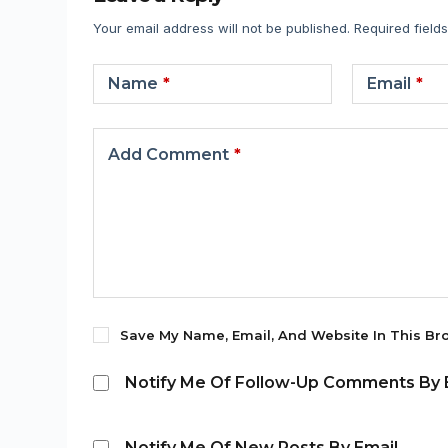
Your email address will not be published.
Required field
Name
*
Email
*
Add Comment
*
Save My Name, Email, And Website In This Br
Notify Me Of Follow-Up Comments By E
Notify Me Of New Posts By Email.