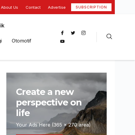
About Us
Contact
Advertise
SUBSCRIPTION
ik
i
Otomotif
Create a new
perspective on
life
Your Ads Here (365 x 270 area)